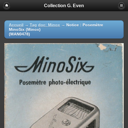
Collection G. Even
Accueil
→
Tag
doc: Minox
→
Notice : Posemètre
MinoSix (Minox)
(MAN0478)