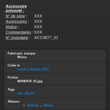
Accessoire
présenté :
N° de série
:
XXX
Accessoires
:
XXX
Notice
:
XXX
Commentaires
:
XXX
N° inventaire
:
ACC0877_01
Fabricant, marque
Minox
Créée le
Lundi 1 Janvier 1951
Fichier
MAN0478_01.jpg
Tags
doc: Minox
Albums
Notices
→
Minox