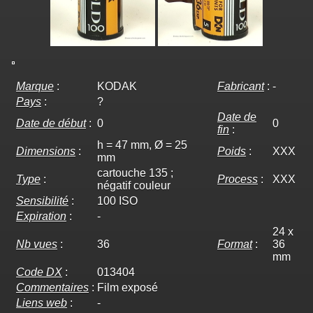
Marque
:
KODAK
Fabricant
:
-
Pays
:
?
Date de
Date de début
:
0
0
fin
:
h = 47 mm, Ø = 25
Dimensions
:
Poids
:
XXX
mm
cartouche 135 ;
Type
:
Process
:
XXX
négatif couleur
Sensibilité
:
100 ISO
Expiration
:
-
24 x
Nb vues
:
36
Format
:
36
mm
Code DX
:
013404
Commentaires
:
Film exposé
Liens web
:
-