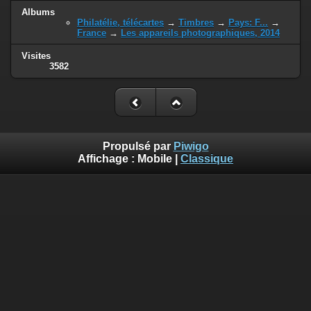
Albums
Philatélie, télécartes
→
Timbres
→
Pays: F...
→
France
→
Les appareils photographiques, 2014
Visites
3582
Propulsé par
Piwigo
Affichage :
Mobile
|
Classique
-
Rejoindre le groupe Piwigo sur Facebook
-
Via
l'application Piwigo sur Facebook
Tous droits réservés 2003-2023 - Gérard EVEN. Toute
utilisation totale ou partielle est interdite sans autorisation
écrite.