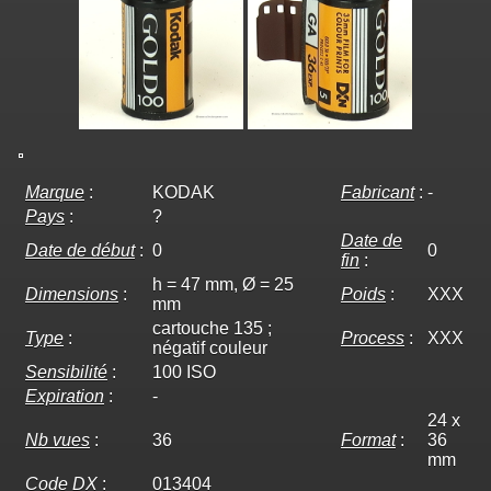
Marque
:
KODAK
Fabricant
:
-
Pays
:
?
Date de
Date de début
:
0
0
fin
:
h = 47 mm, Ø = 25
Dimensions
:
Poids
:
XXX
mm
cartouche 135 ;
Type
:
Process
:
XXX
négatif couleur
Sensibilité
:
100 ISO
Expiration
:
-
24 x
Nb vues
:
36
Format
:
36
mm
Code DX
:
013404