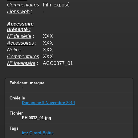
Commentaires
:
Film exposé
Liens web
:
-
Accessoire
présenté :
N° de série
:
XXX
Accessoires
:
XXX
Notice
:
XXX
Commentaires
:
XXX
N° inventaire
:
ACC0877_01
Fabricant, marque
-
Créée le
Dimanche 9 Novembre 2014
Fichier
PHI0632_01.jpg
Tags
fm: Girard-Boitte