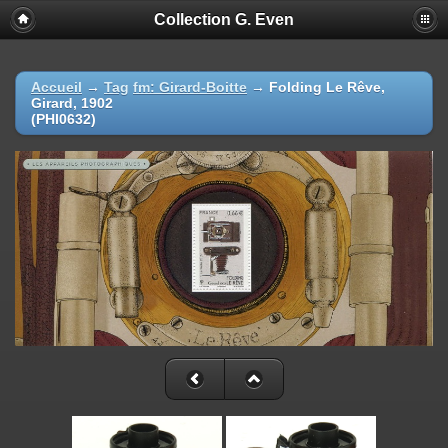
Collection G. Even
Accueil
→
Tag
fm: Girard-Boitte
→
Folding Le Rêve,
Girard, 1902
(PHI0632)