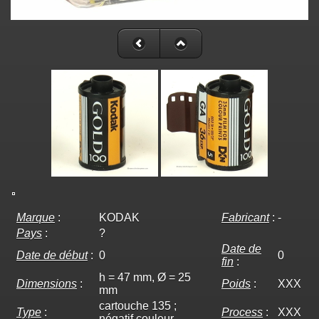
Marque
:
KODAK
Fabricant
:
-
Pays
:
?
Date de
Date de début
:
0
0
fin
:
h = 47 mm, Ø = 25
Dimensions
:
Poids
:
XXX
mm
cartouche 135 ;
Type
:
Process
:
XXX
négatif couleur