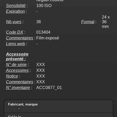
Sensibilité
:
100 ISO
Expiration
:
-
24 x
Nb vues
:
36
Format
:
36
mm
Code DX
:
013404
Commentaires
:
Film exposé
Liens web
:
-
Accessoire
présenté :
N° de série
:
XXX
Accessoires
:
XXX
Notice
:
XXX
Commentaires
:
XXX
N° inventaire
:
ACC0877_01
Fabricant, marque
-