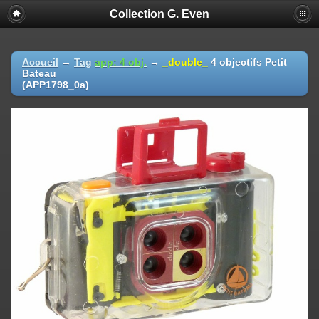
Collection G. Even
Accueil
→
Tag
app: 4 obj.
→
_double_
4 objectifs Petit
Bateau
(APP1798_0a)