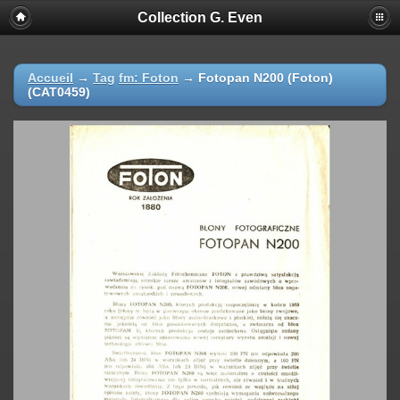
Collection G. Even
Accueil
→
Tag
fm: Foton
→
Fotopan N200 (Foton)
(CAT0459)