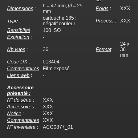
h = 47 mm, Ø = 25
Dimensions
:
Poids
:
XXX
mm
cartouche 135 ;
Type
:
Process
:
XXX
négatif couleur
Sensibilité
:
100 ISO
Expiration
:
-
24 x
Nb vues
:
36
Format
:
36
mm
Code DX
:
013404
Commentaires
:
Film exposé
Liens web
:
-
Accessoire
présenté :
N° de série
:
XXX
Accessoires
:
XXX
Notice
:
XXX
Commentaires
:
XXX
N° inventaire
:
ACC0877_01