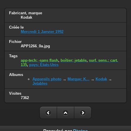
Fabricant, marque
Kodak
Créée le
Mercredi 1 Janvier 1992
Fichier
APP1266_0a.jpg
Tags
app-tech: -sans flash
,
boîtier: jetable
,
surf. sens.: cart.
135
,
pays: États-Unis
Albums
Appareils photo
→
Marque: K...
→
Kodak
→
Jetables
Visites
7362