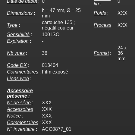
Date de début
:
0
0
fin
:
h = 47 mm, Ø = 25
Dimensions
:
Poids
:
XXX
mm
cartouche 135 ;
Type
:
Process
:
XXX
négatif couleur
Sensibilité
:
100 ISO
Expiration
:
-
24 x
Nb vues
:
36
Format
:
36
mm
Code DX
:
013404
Commentaires
:
Film exposé
Liens web
:
-
Accessoire
présenté :
N° de série
:
XXX
Accessoires
:
XXX
Notice
:
XXX
Commentaires
:
XXX
N° inventaire
:
ACC0877_01