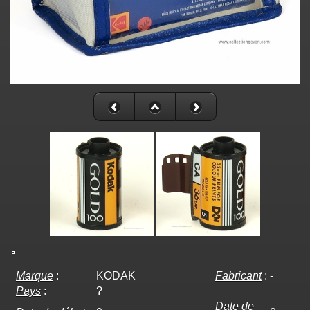
Marque
:
KODAK
Fabricant
:
-
Pays
:
?
Date de