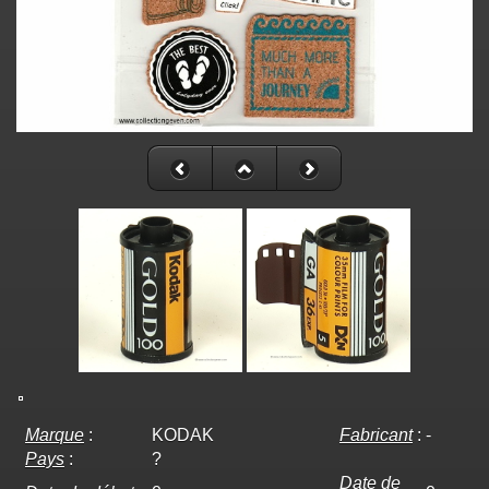
Marque
:
KODAK
Fabricant
:
-
Pays
:
?
Date de