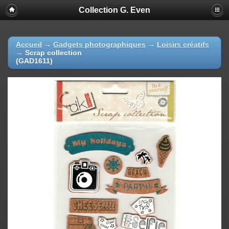
Collection G. Even
Accueil
→
Gadgets photographiques
→
Loisirs créatifs
→
Scrap collection
(GAD1611)