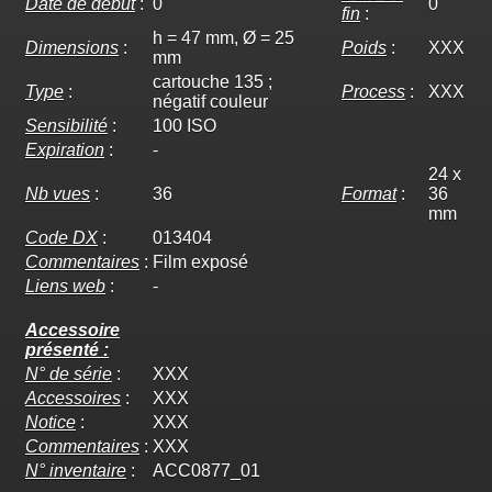
Date de début
:
0
0
fin
:
h = 47 mm, Ø = 25
Dimensions
:
Poids
:
XXX
mm
cartouche 135 ;
Type
:
Process
:
XXX
négatif couleur
Sensibilité
:
100 ISO
Expiration
:
-
24 x
Nb vues
:
36
Format
:
36
mm
Code DX
:
013404
Commentaires
:
Film exposé
Liens web
:
-
Accessoire
présenté :
N° de série
:
XXX
Accessoires
:
XXX
Notice
:
XXX
Commentaires
:
XXX
N° inventaire
:
ACC0877_01