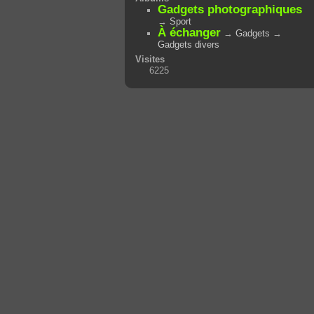
Gadgets photographiques
→
Sport
À échanger
→
Gadgets
→
Gadgets divers
Visites
6225