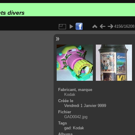
ts divers
4156/16208
Fabricant, marque
Kodak
Créée le
Vendredi 1 Janvier 9999
Fichier
GAD0042.jpg
Tags
gad: Kodak
Albums