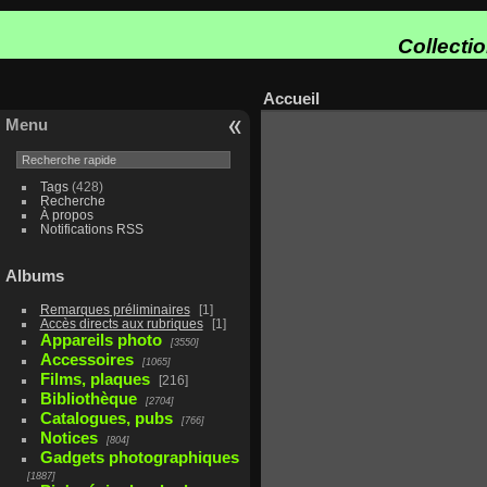
Collecti
Accueil
Menu
Tags
(428)
Recherche
À propos
Notifications RSS
Albums
Remarques préliminaires
1
Accès directs aux rubriques
1
Appareils photo
3550
Accessoires
1065
Films, plaques
216
Bibliothèque
2704
Catalogues, pubs
766
Notices
804
Gadgets photographiques
1887