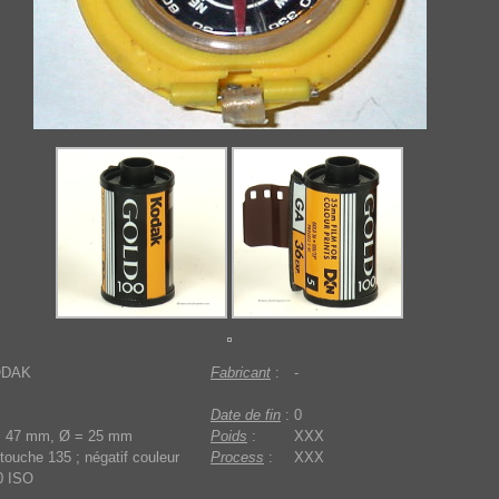
ODAK
Fabricant
:
-
Date de fin
:
0
= 47 mm, Ø = 25 mm
Poids
:
XXX
touche 135 ; négatif couleur
Process
:
XXX
0 ISO