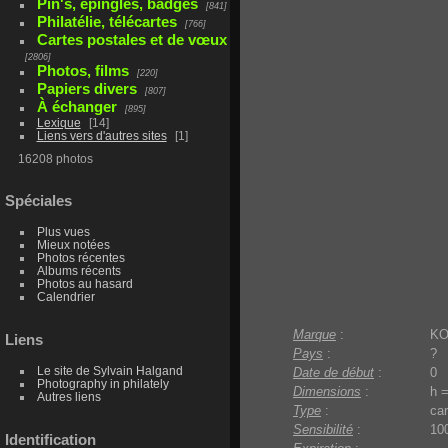
Pin's, épingles, badges
841
Philatélie, télécartes
766
Cartes postales et de vœux
2806
Photos, films
220
Papiers divers
807
À échanger
895
Lexique
14
Liens vers d'autres sites
1
16208 photos
Spéciales
Plus vues
Mieux notées
Photos récentes
Albums récents
Photos au hasard
Calendrier
Marque
:
K
Liens
Pays
:
?
Le site de Sylvain Halgand
Date de début
:
0
Photography in philately
Dimensions
:
h 
Autres liens
Type
:
car
Sensibilité
:
10
Identification