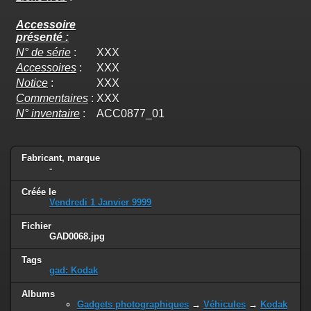
Accessoire
présenté :
N° de série
:
XXX
Accessoires
:
XXX
Notice
:
XXX
Commentaires
:
XXX
N° inventaire
:
ACC0877_01
Fabricant, marque
-
Créée le
Vendredi 1 Janvier 9999
Fichier
GAD0068.jpg
Tags
gad: Kodak
Albums
Gadgets photographiques
→
Véhicules
→
Kodak