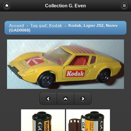
Collection G. Even
Accueil
→
Tag
gad: Kodak
→
Kodak, Ligier JS2, Norev
(GAD0068)