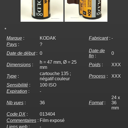
Marque
:
KODAK
Fabricant
:
-
Pays
:
?
Date de
Date de début
:
0
0
fin
:
h = 47 mm, Ø = 25
Dimensions
:
Poids
:
XXX
mm
cartouche 135 ;
Type
:
Process
:
XXX
négatif couleur
Sensibilité
:
100 ISO
Expiration
:
-
24 x
Nb vues
:
36
Format
:
36
mm
Code DX
:
013404
Commentaires
:
Film exposé
Liens web
:
-