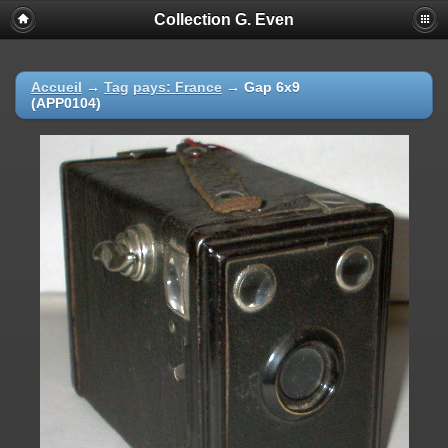
Collection G. Even
Accueil
→
Tag
pays: France
→
Gap 6x9
(APP0104)