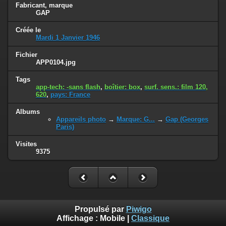
Fabricant, marque
GAP
Créée le
Mardi 1 Janvier 1946
Fichier
APP0104.jpg
Tags
app-tech: -sans flash
,
boîtier: box
,
surf. sens.: film 120,
620
,
pays: France
Albums
Appareils photo
→
Marque: G...
→
Gap (Georges
Paris)
Visites
9375
Propulsé par
Piwigo
Affichage :
Mobile
|
Classique