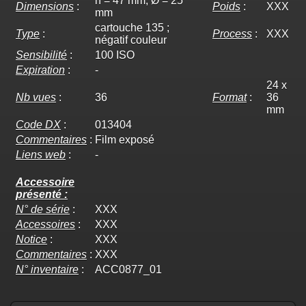
h = 47 mm, Ø = 25
Dimensions
:
Poids
:
XXX
mm
cartouche 135 ;
Type
:
Process
:
XXX
négatif couleur
Sensibilité
:
100 ISO
Expiration
:
-
24 x
Nb vues
:
36
Format
:
36
mm
Code DX
:
013404
Commentaires
:
Film exposé
Liens web
:
-
Accessoire
présenté :
N° de série
:
XXX
Accessoires
:
XXX
Notice
:
XXX
Commentaires
:
XXX
N° inventaire
:
ACC0877_01