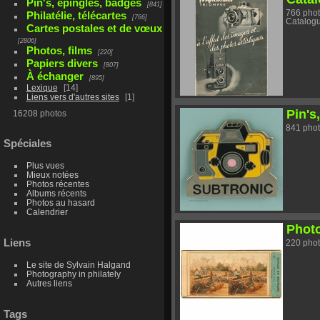
Pin's, épingles, badges
En généra
841
à gauche
766 pho
Philatélie, télécartes
766
des appa
Catalogu
Cartes postales et de vœux
d'armemen
2806
Marque, 
Photos, films
220
...
Papiers divers
807
Qualité 
À échanger
895
Les phot
Lexique
14
de mauvai
les refais
Liens vers d'autres sites
1
Pin's
16208 photos
Recherch
La recher
841 pho
de diffé
- en par
Spéciales
générale
type,
- par la 
Plus vues
- par la
Mieux notées
plusieurs
Photos récentes
combiné
Albums récents
- par les
Photos au hasard
Calendrier
Classifi
Miniatur
Photo
Compact 
Liens
220 pho
Le site de Sylvain Halgand
Photography in philately
Autres liens
Tags