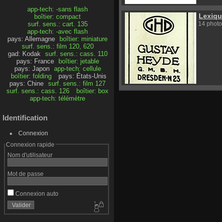
app-tech: -sans flash
Lexiq
boîtier: compact
surf. sens.: cart. 135
14 photo
app-tech: -avec flash
pays: Allemagne
boîtier: miniature
surf. sens.: film 120, 620
gad: Kodak
surf. sens.: cass. 110
pays: France
boîtier: jetable
pays: Japon
app-tech: cellule
boîtier: folding
pays: États-Unis
pays: Chine
surf. sens.: film 127
surf. sens.: cass. 126
boîtier: box
app-tech: télémètre
Identification
Connexion
Connexion rapide
Nom d'utilisateur
Mot de passe
Connexion auto