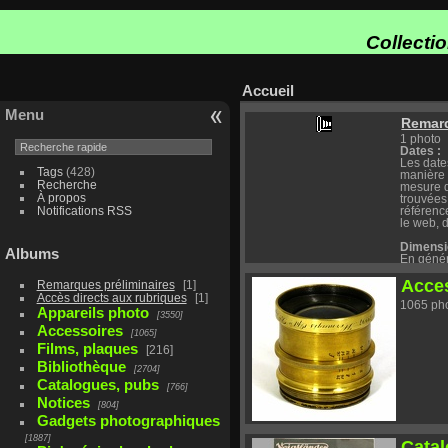
Collecti
Accueil
Menu
Remarq
1 photo
Dates :
Les date
Tags
(428)
manière 
Recherche
mesure d
À propos
trouvées
Notifications RSS
référence
le web, d
Dimensi
Albums
En génér
forme L x
Acce
profonde
Remarques préliminaires
1
hors-tout
Accès directs aux rubriques
1
1065 ph
bossages,
Appareils photo
3550
accessoi
Accessoires
1065
Poids :
Films, plaques
216
Le poids
Bibliothèque
accessoir
2704
Catalogues, pubs
766
Droite, 
Notices
La droite
804
à l'appar
Gadgets photographiques
quand il 
1887
vue (par
Cata