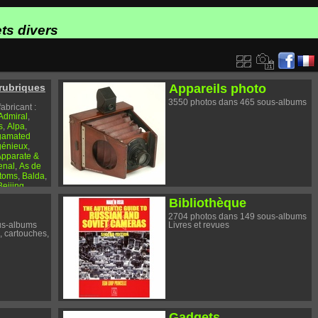
ts divers
rubriques
Appareils photo
3550 photos dans 465 sous-albums
abricant :
Admiral
,
s
Alpa
,
,
gamated
énieux
,
pparate &
enal
As de
,
toms
Balda
,
,
Beijing
,
llieni
,
Bibliothèque
ng
Berthiot
,
,
rex
Bittner
,
,
2704 photos dans 149 sous-albums
us-albums
mpi
Livres et revues
,
, cartouches,
Cabossel et
,
anon
,
pentier
,
ry
Certex
,
,
Chotard
,
ollo
Comax
,
,
ley
,
tel
Copal
,
,
ul)
Coronet
Gadgets
,
,