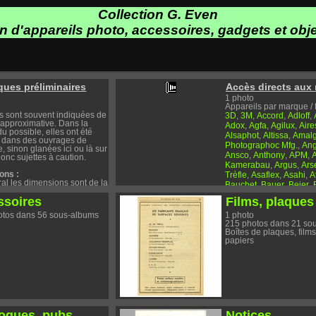
Collection G. Even
on d'appareils photo, accessoires, gadgets et obje
ues préliminaires
Accès directs aux 
1 photo
Appareils par marque / f
s sont souvent indiquées de
3D
3M
Accord
Adloff
,
,
,
,
approximative. Dans la
Adox
Agfa
Agilux
Aire
,
,
,
u possible, elles ont été
Alsaphot
Altissa
Amal
,
,
 dans des ouvrages de
Photographoc Mfg.
Ang
,
, sinon glanées ici ou là sur
Ansco
Anthony
APM
A
,
,
,
onc sujettes à caution.
Kamerabau
Argus
Ars
,
,
ons :
Trèfle
Asaflex
Asahi
A
,
,
,
al les dimensions sont de la
Bauchet
Bauer
Beier
,
,
,
 h x p : largeur, hauteur,
Belca
Bell & Howell
Be
,
,
ssoires
Films, plaques
ur. Ce sont des dimensions
Belomo
Bencini
Berni
,
,
, y compris les petits
Bertram
Bilora
Bing
Bi
,
,
,
otos dans 56 sous-albums
1 photo
 œillets..., mais sans
Bluesky
215 photos dans 21 so
Bolsey
Bonte
,
,
res.
Boîtes de plaques, films
Boumsell
Braun
Bredt
,
,
papiers
Hude
Camera Corp.
C
,
,
 est donné sans
Carena
Carl Zeiss
Car
,
,
es, ni piles.
Carrefour
Casio
Centu
,
,
Certo
Chicco
Chinon
,
,
,
gauche :
Chuo
Civica
Closter
C
,
,
,
 et la gauche sont relatives
eil, par rapport à soi-même,
Concava
Concord
Con
,
,
est en position de prise de
Contessa
Contessa-Net
,
 exemple devant son œil).
Cord
Cornu
Cornu (Pa
logues, pubs
Notices
,
,