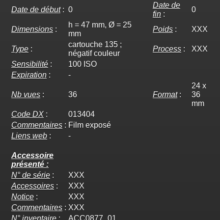
Date de
Date de début
:
0
0
fin
:
h = 47 mm, Ø = 25
Dimensions
:
Poids
:
XXX
mm
cartouche 135 ;
Type
:
Process
:
XXX
négatif couleur
Sensibilité
:
100 ISO
Expiration
:
-
24 x
Nb vues
:
36
Format
:
36
mm
Code DX
:
013404
Commentaires
:
Film exposé
Liens web
:
-
Accessoire
présenté :
N° de série
:
XXX
Accessoires
:
XXX
Notice
:
XXX
Commentaires
:
XXX
N° inventaire
:
ACC0877_01