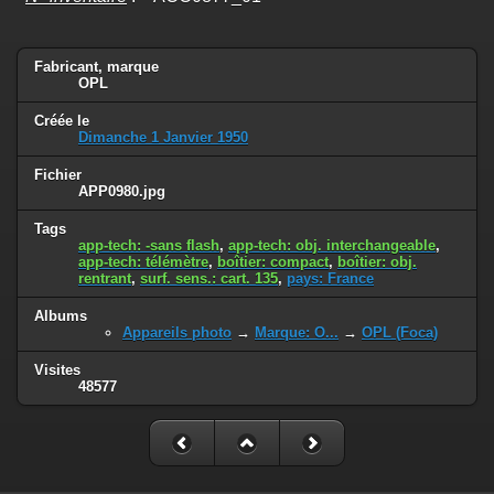
Fabricant, marque
OPL
Créée le
Dimanche 1 Janvier 1950
Fichier
APP0980.jpg
Tags
app-tech: -sans flash
,
app-tech: obj. interchangeable
,
app-tech: télémètre
,
boîtier: compact
,
boîtier: obj.
rentrant
,
surf. sens.: cart. 135
,
pays: France
Albums
Appareils photo
→
Marque: O...
→
OPL (Foca)
Visites
48577