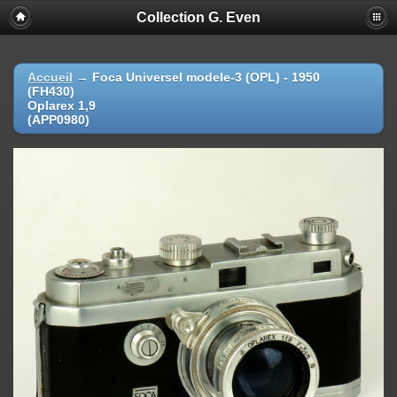
Collection G. Even
Accueil
→
Foca Universel modele-3 (OPL) - 1950
(FH430)
Oplarex 1,9
(APP0980)