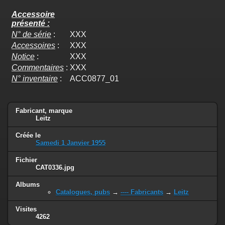
Accessoire
présenté :
N° de série
:
XXX
Accessoires
:
XXX
Notice
:
XXX
Commentaires
:
XXX
N° inventaire
:
ACC0877_01
Fabricant, marque
Leitz
Créée le
Samedi 1 Janvier 1955
Fichier
CAT0336.jpg
Albums
Catalogues, pubs
→
---- Fabricants
→
Leitz
Visites
4262