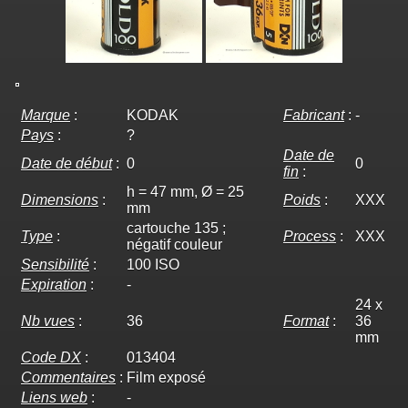
Marque
:
KODAK
Fabricant
:
-
Pays
:
?
Date de
Date de début
:
0
0
fin
:
h = 47 mm, Ø = 25
Dimensions
:
Poids
:
XXX
mm
cartouche 135 ;
Type
:
Process
:
XXX
négatif couleur
Sensibilité
:
100 ISO
Expiration
:
-
24 x
Nb vues
:
36
Format
:
36
mm
Code DX
:
013404
Commentaires
:
Film exposé
Liens web
:
-