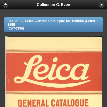
Collection G. Even
Accueil
→
Leica General Catalogue for 1955/58 (Leitz) -
1955
(CAT0336)