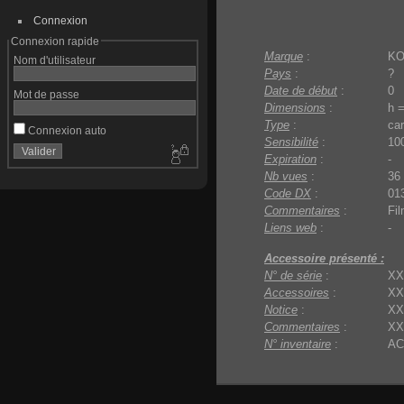
Connexion
Connexion rapide
Marque
:
K
Nom d'utilisateur
Pays
:
?
Date de début
:
0
Mot de passe
Dimensions
:
h 
Type
:
car
Connexion auto
Sensibilité
:
10
Expiration
:
-
Nb vues
:
36
Code DX
:
01
Commentaires
:
Fi
Liens web
:
-
Accessoire présenté :
N° de série
:
XX
Accessoires
:
XX
Notice
:
XX
Commentaires
:
XX
N° inventaire
:
AC