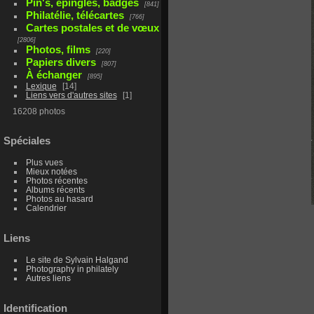
Pin's, épingles, badges
841
Philatélie, télécartes
766
Cartes postales et de vœux
2806
Photos, films
220
Papiers divers
807
À échanger
895
Lexique
14
Liens vers d'autres sites
1
16208 photos
Spéciales
Plus vues
Mieux notées
Photos récentes
Albums récents
Photos au hasard
Calendrier
Liens
Le site de Sylvain Halgand
Photography in philately
Autres liens
Identification