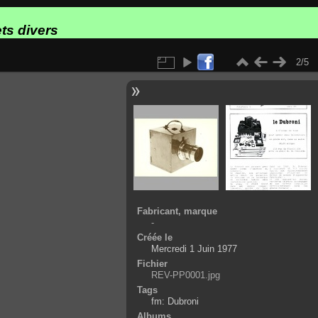
ts divers
2/5
Fabricant, marque
-
Créée le
Mercredi 1 Juin 1977
Fichier
REV-PP0001.jpg
Tags
fm: Dubroni
Albums