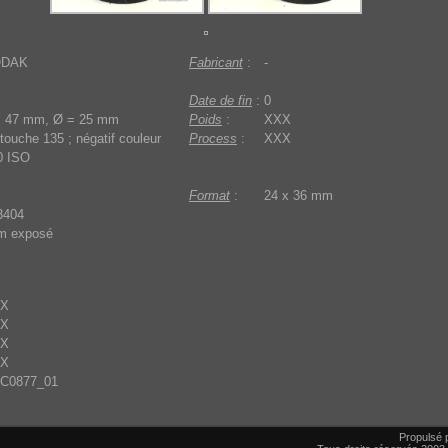
ODAK
Fabricant
:
-
Date de fin
:
0
= 47 mm, Ø = 25 mm
Poids
:
XXX
touche 135 ; négatif couleur
Process
:
XXX
0 ISO
Format
:
24 x 36 mm
3404
lm exposé
X
X
X
X
C0877_01
Propulsé 