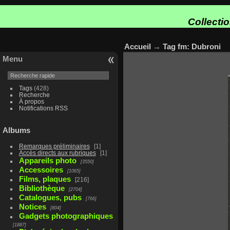
Collecti
Accueil
→
Tag
fm: Dubroni
Menu
Tags
(428)
Recherche
À propos
Notifications RSS
Albums
Remarques préliminaires
1
Accès directs aux rubriques
1
Appareils photo
3550
Accessoires
1065
Films, plaques
216
Bibliothèque
2704
Catalogues, pubs
766
Notices
804
Gadgets photographiques
1887