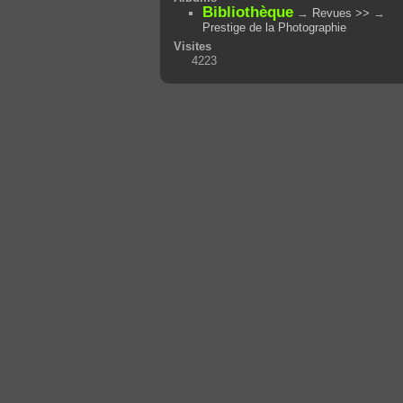
Bibliothèque
→
Revues >>
→
Prestige de la Photographie
Visites
4223