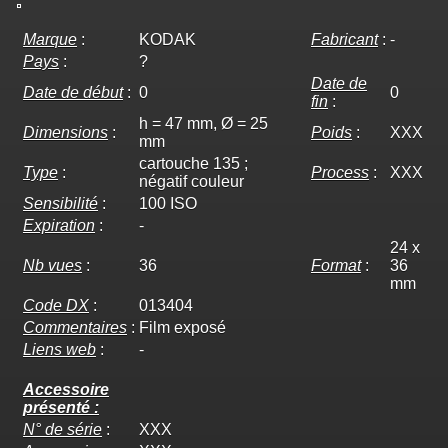
Marque
:
KODAK
Fabricant
:
-
Pays
:
?
Date de
Date de début
:
0
0
fin
:
h = 47 mm, Ø = 25
Dimensions
:
Poids
:
XXX
mm
cartouche 135 ;
Type
:
Process
:
XXX
négatif couleur
Sensibilité
:
100 ISO
Expiration
:
-
24 x
Nb vues
:
36
Format
:
36
mm
Code DX
:
013404
Commentaires
:
Film exposé
Liens web
:
-
Accessoire
présenté :
N° de série
:
XXX