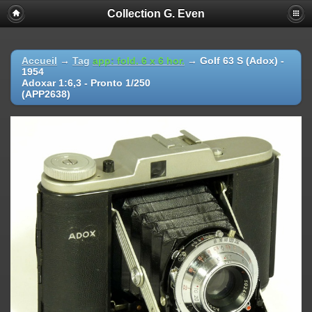
Collection G. Even
Accueil
→
Tag
app: fold. 6 x 6 hor.
→
Golf 63 S (Adox) -
1954
Adoxar 1:6,3 - Pronto 1/250
(APP2638)