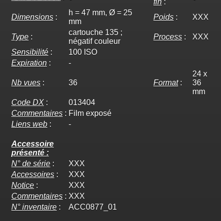
fin
:
h = 47 mm, Ø = 25
Dimensions
:
Poids
:
XXX
mm
cartouche 135 ;
Type
:
Process
:
XXX
négatif couleur
Sensibilité
:
100 ISO
Expiration
:
-
24 x
Nb vues
:
36
Format
:
36
mm
Code DX
:
013404
Commentaires
:
Film exposé
Liens web
:
-
Accessoire
présenté :
N° de série
:
XXX
Accessoires
:
XXX
Notice
:
XXX
Commentaires
:
XXX
N° inventaire
:
ACC0877_01