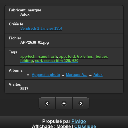
Fabricant, marque
Adox
Créée le
Vendredi 1 Janvier 1954
Fichier
APP2638_01.jpg
Tags
app-tech: -sans flash
,
app: fold. 6 x 6 hor.
,
boîtier:
folding
,
surf. sens.: film 120, 620
Albums
Appareils photo
→
Marque: A...
→
Adox
Visites
8517
Propulsé par
Piwigo
Affichage :
Mobile
|
Classique