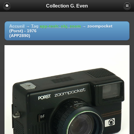
Collection G. Even
Accueil
→
Tag
app-tech: obj. zoom
→
zoompocket
(Porst) - 1976
(APP2890)