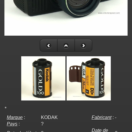
Marque
:
KODAK
Fabricant
:
-
Pays
:
?
Date de