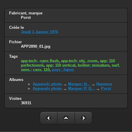
Fabricant, marque
Porst
Créée le
Jeudi 1 Janvier 1976
Fichier
APP2890_01.jpg
Tags
app-tech: -sans flash
,
app-tech: obj. zoom
,
app: 110
perfectionné
,
app: 110 vertical
,
boîtier: miniature
,
surf.
sens.: cass. 110
,
pays: Japon
Albums
Appareils photo
→
Marque: H...
→
Hanimex
Appareils photo
→
Marque: P, Q...
→
Porst
Visites
36931