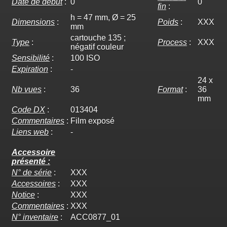
Date de début
:
0
0
fin
:
h = 47 mm, Ø = 25
Dimensions
:
Poids
:
XXX
mm
cartouche 135 ;
Type
:
Process
:
XXX
négatif couleur
Sensibilité
:
100 ISO
Expiration
:
-
24 x
Nb vues
:
36
Format
:
36
mm
Code DX
:
013404
Commentaires
:
Film exposé
Liens web
:
-
Accessoire
présenté :
N° de série
:
XXX
Accessoires
:
XXX
Notice
:
XXX
Commentaires
:
XXX
N° inventaire
:
ACC0877_01