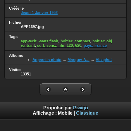
Créée le
Jeudi 1 Janvier 1953
Fichier
APP1697.jpg
Tags
app-tech: -sans flash
,
boîtier: compact
,
boîtier: obj.
rentrant
,
surf. sens.: film 120, 620
,
pays: France
Albums
Appareils photo
→
Marque: A...
→
Alsaphot
Visites
13351
Propulsé par
Piwigo
Affichage :
Mobile
|
Classique