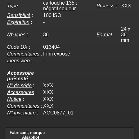
cartouche 135 ;
Type
:
Process
:
XXX
négatif couleur
Sensibilité
:
100 ISO
Expiration
:
-
24 x
Nb vues
:
36
Format
:
36
mm
Code DX
:
013404
Commentaires
:
Film exposé
Liens web
:
-
Accessoire
présenté :
N° de série
:
XXX
Accessoires
:
XXX
Notice
:
XXX
Commentaires
:
XXX
N° inventaire
:
ACC0877_01
Fabricant, marque
Alsaphot