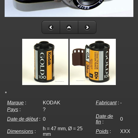
Marque
:
KODAK
Fabricant
:
-
Pays
:
?
Date de
Date de début
:
0
0
fin
:
h = 47 mm, Ø = 25
Dimensions
:
Poids
:
XXX
mm