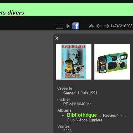
ts divers
14746/16208
Créée le
Samedi 1 Juin 1991
Fichier
REV-NL0046.jpg
Albums
Bibliothèque
→
Revues >>
→
Club Niépce Lumière
Visites
3356