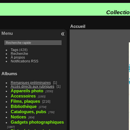
Collecti
Accueil
Menu
Tags
(428)
Recherche
À propos
Notifications RSS
Albums
Remarques préliminaires
1
Accès directs aux rubriques
1
Appareils photo
3550
Accessoires
1065
Films, plaques
216
Bibliothèque
2704
Catalogues, pubs
766
Notices
804
Gadgets photographiques
1887