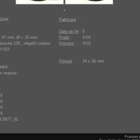
ODAK
Fabricant
:
-
Date de fin
:
0
= 47 mm, Ø = 25 mm
Poids
:
XXX
touche 135 ; négatif couleur
Process
:
XXX
0 ISO
Format
:
24 x 36 mm
3404
lm exposé
X
X
X
X
C0877_01
Propulsé 