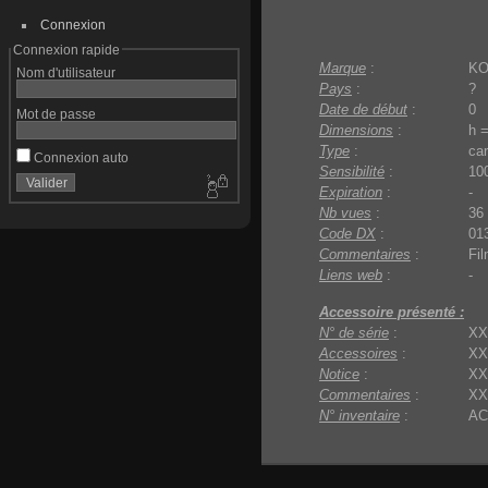
Connexion
Connexion rapide
Marque
:
K
Nom d'utilisateur
Pays
:
?
Date de début
:
0
Mot de passe
Dimensions
:
h 
Type
:
car
Connexion auto
Sensibilité
:
10
Expiration
:
-
Nb vues
:
36
Code DX
:
01
Commentaires
:
Fi
Liens web
:
-
Accessoire présenté :
N° de série
:
XX
Accessoires
:
XX
Notice
:
XX
Commentaires
:
XX
N° inventaire
:
AC