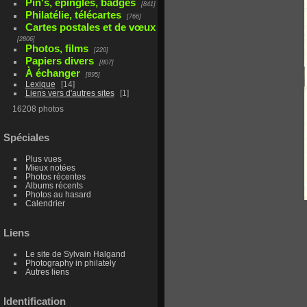
Pin's, épingles, badges
841
Philatélie, télécartes
766
Cartes postales et de vœux
2806
Photos, films
220
Papiers divers
807
À échanger
895
Lexique
14
Liens vers d'autres sites
1
16208 photos
Spéciales
Plus vues
Mieux notées
Photos récentes
Albums récents
Photos au hasard
Calendrier
Liens
Le site de Sylvain Halgand
Photography in philately
Autres liens
Identification