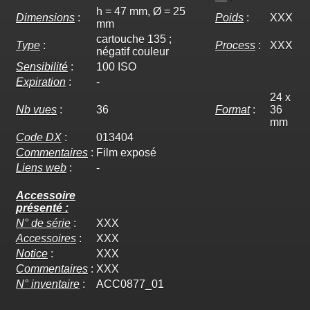
h = 47 mm, Ø = 25
Dimensions
:
Poids
:
XXX
mm
cartouche 135 ;
Type
:
Process
:
XXX
négatif couleur
Sensibilité
:
100 ISO
Expiration
:
-
24 x
Nb vues
:
36
Format
:
36
mm
Code DX
:
013404
Commentaires
:
Film exposé
Liens web
:
-
Accessoire
présenté :
N° de série
:
XXX
Accessoires
:
XXX
Notice
:
XXX
Commentaires
:
XXX
N° inventaire
:
ACC0877_01