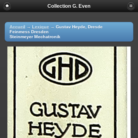
Collection G. Even
Accueil
→
Lexique
→
Gustav Heyde, Dresde
Feinmess Dresden
Steinmeyer Mechatronik