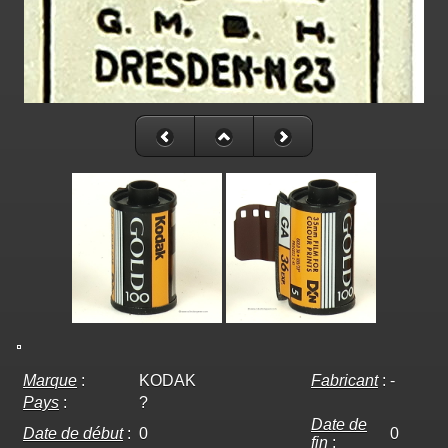
Marque
:
KODAK
Fabricant
:
-
Pays
:
?
Date de
Date de début
:
0
0
fin
: