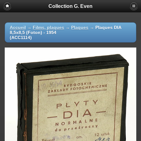
Collection G. Even
Accueil
→
Films, plaques
→
Plaques
→
Plaques DIA
8,5x8,5 (Foton) - 1954
(ACC1114)