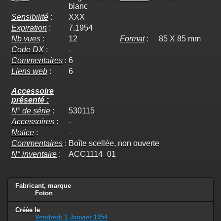
blanc
Sensibilité
:
XXX
Expiration
:
7.1954
Nb vues
:
12
Format
:
85 X 85 mm
Code DX
:
-
Commentaires
:
6
Liens web
:
6
Accessoire
présenté :
N° de série
:
530115
Accessoires
:
-
Notice
:
-
Commentaires
:
Boîte scellée, non ouverte
N° inventaire
:
ACC1114_01
Fabricant, marque
Foton
Créée le
Vendredi 1 Janvier 1954