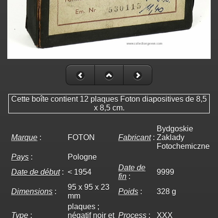
Cette boîte contient 12 plaques Foton diapositives de 8,5
x 8,5 cm.
Bydgoskie
Marque
:
FOTON
Fabricant
:
Zaklady
Fotochemiczne
Pays
:
Pologne
Date de
Date de début
:
< 1954
9999
fin
:
95 x 95 x 23
Dimensions
:
Poids
:
328 g
mm
plaques ;
Type
:
négatif noir et
Process
:
XXX