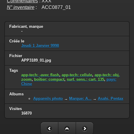
Commentaires
:
XXX
N° inventaire
:
ACC0877_01
Fabricant, marque
-
Créée le
Jeudi 1 Janvier 9998
Fichier
APP3189_01.jpg
Tags
app-tech: -avec flash
,
app-tech: cellule
,
app-tech: obj.
zoom
,
boîtier: compact
,
surf. sens.: cart. 135
,
pays:
Chine
Albums
Appareils photo
→
Marque: A...
→
Asahi, Pentax
Visites
16870