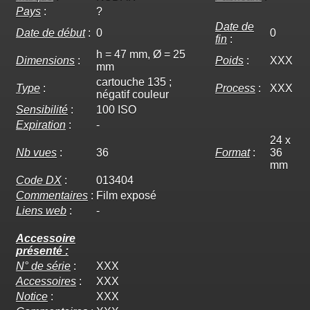
Pays
:
?
Date de
Date de début
:
0
0
fin
:
h = 47 mm, Ø = 25
Dimensions
:
Poids
:
XXX
mm
cartouche 135 ;
Type
:
Process
:
XXX
négatif couleur
Sensibilité
:
100 ISO
Expiration
:
-
24 x
Nb vues
:
36
Format
:
36
mm
Code DX
:
013404
Commentaires
:
Film exposé
Liens web
:
-
Accessoire
présenté :
N° de série
:
XXX
Accessoires
:
XXX
Notice
:
XXX