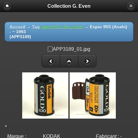
Collection G. Even
Accueil
→
Tag
app-tech: obj. zoom
→
Espio 95S (Asahi)
- ~ 1993
(APP3189)
Marque
:
KODAK
Fabricant
:
-