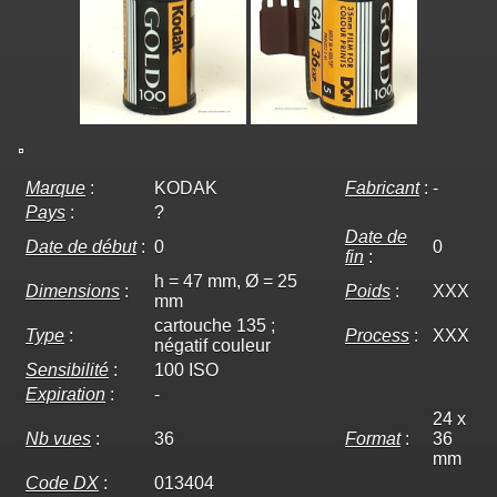
Marque
:
KODAK
Fabricant
:
-
Pays
:
?
Date de
Date de début
:
0
0
fin
:
h = 47 mm, Ø = 25
Dimensions
:
Poids
:
XXX
mm
cartouche 135 ;
Type
:
Process
:
XXX
négatif couleur
Sensibilité
:
100 ISO
Expiration
:
-
24 x
Nb vues
:
36
Format
:
36
mm
Code DX
:
013404