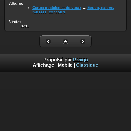
Albums
Cartes postales et de vœux
→
Expos, salons,
musées, concours
Visites
3791
Propulsé par
Piwigo
Affichage :
Mobile
|
Classique
-
Rejoindre le groupe Piwigo sur Facebook
-
Via
l'application Piwigo sur Facebook
Tous droits réservés 2003-2023 - Gérard EVEN. Toute
utilisation totale ou partielle est interdite sans autorisation
écrite.