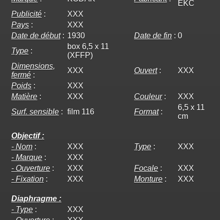
EKC
Publicité
:
XXX
Pays
:
XXX
Date de début
:
1930
Date de fin
:
0
box 6,5 x 11
Type
:
(XFFP)
Dimensions,
XXX
Ouvert
:
XXX
fermé
:
Poids
:
XXX
Matière
:
XXX
Couleur
:
XXX
6,5 x 11
Surf. sensible
:
film 116
Format
:
cm
Objectif :
- Nom
:
XXX
Type
:
XXX
- Marque
:
XXX
- Ouverture
:
XXX
Focale
:
XXX
- Fixation
:
XXX
Monture
:
XXX
Diaphragme :
- Type
:
XXX