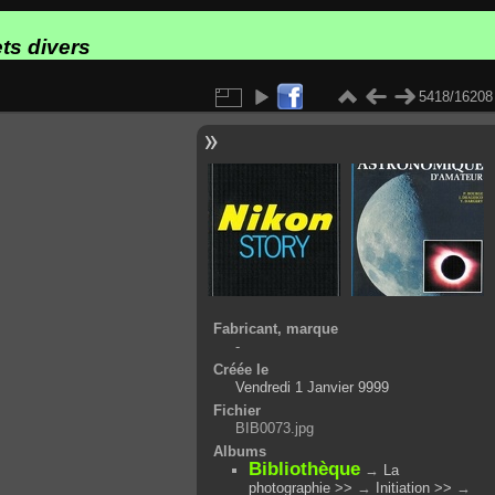
ts divers
5418/16208
Fabricant, marque
-
Créée le
Vendredi 1 Janvier 9999
Fichier
BIB0073.jpg
Albums
Bibliothèque
→
La
photographie >>
→
Initiation >>
→