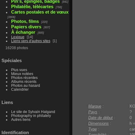
Pin's, épingles, badges
841
Philatélie, télécartes
766
Cartes postales et de vœux
2806
Photos, films
220
Papiers divers
807
À échanger
895
Lexique
14
Liens vers d'autres sites
1
16208 photos
Spéciales
Plus vues
Mieux notées
Photos récentes
Albums récents
Photos au hasard
Calendrier
Liens
Marque
:
K
Le site de Sylvain Halgand
Pays
:
?
Photography in philately
Date de début
:
0
Autres liens
Dimensions
:
h 
Type
:
car
Identification
Sensibilité
:
10