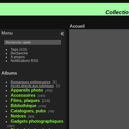
Collecti
Accueil
Menu
Tags
(428)
Recherche
À propos
Notifications RSS
Albums
Remarques préliminaires
1
Accès directs aux rubriques
1
Appareils photo
3550
Accessoires
1065
Films, plaques
216
Bibliothèque
2704
Catalogues, pubs
766
Notices
804
Gadgets photographiques
1887