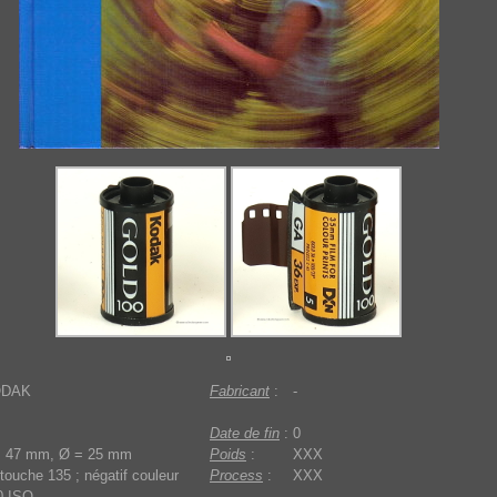
ODAK
Fabricant
:
-
Date de fin
:
0
= 47 mm, Ø = 25 mm
Poids
:
XXX
touche 135 ; négatif couleur
Process
:
XXX
0 ISO