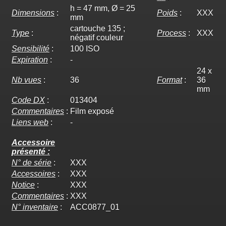
h = 47 mm, Ø = 25
Dimensions
:
Poids
:
XXX
mm
cartouche 135 ;
Type
:
Process
:
XXX
négatif couleur
Sensibilité
:
100 ISO
Expiration
:
-
24 x
Nb vues
:
36
Format
:
36
mm
Code DX
:
013404
Commentaires
:
Film exposé
Liens web
:
-
Accessoire
présenté :
N° de série
:
XXX
Accessoires
:
XXX
Notice
:
XXX
Commentaires
:
XXX
N° inventaire
:
ACC0877_01