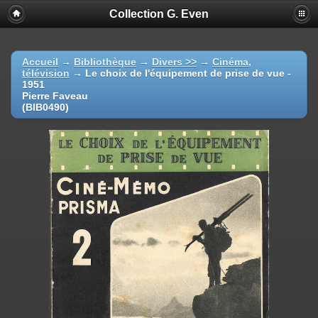
Collection G. Even
Accueil
→
Bibliothèque
→
Divers >>
→
Cinéma,
télévision
→
Le choix de l'équipement de prise de vue -
1951
Pierre Faveau
(BIB0490)