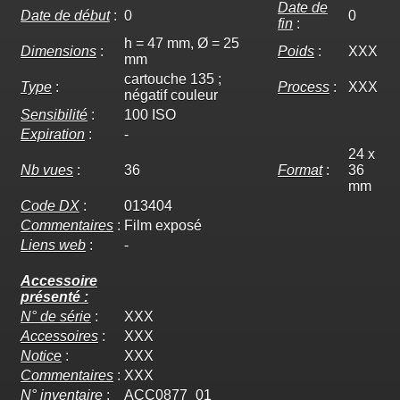
Date de
Date de début
:
0
0
fin
:
h = 47 mm, Ø = 25
Dimensions
:
Poids
:
XXX
mm
cartouche 135 ;
Type
:
Process
:
XXX
négatif couleur
Sensibilité
:
100 ISO
Expiration
:
-
24 x
Nb vues
:
36
Format
:
36
mm
Code DX
:
013404
Commentaires
:
Film exposé
Liens web
:
-
Accessoire
présenté :
N° de série
:
XXX
Accessoires
:
XXX
Notice
:
XXX
Commentaires
:
XXX
N° inventaire
:
ACC0877_01