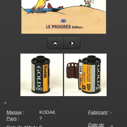
Marque
:
KODAK
Fabricant
:
-
Pays
:
?
Date de