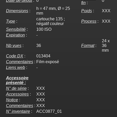
Date de début
:
0
0
fin
:
h = 47 mm, Ø = 25
Dimensions
:
Poids
:
XXX
mm
cartouche 135 ;
Type
:
Process
:
XXX
négatif couleur
Sensibilité
:
100 ISO
Expiration
:
-
24 x
Nb vues
:
36
Format
:
36
mm
Code DX
:
013404
Commentaires
:
Film exposé
Liens web
:
-
Accessoire
présenté :
N° de série
:
XXX
Accessoires
:
XXX
Notice
:
XXX
Commentaires
:
XXX
N° inventaire
:
ACC0877_01