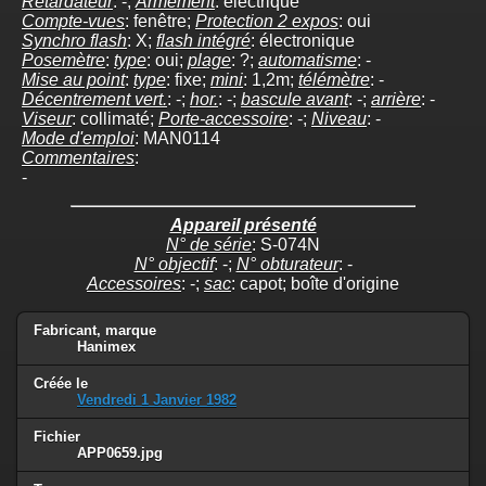
Retardateur
: -;
Armement
: électrique
Compte-vues
: fenêtre;
Protection 2 expos
: oui
Synchro flash
: X;
flash intégré
: électronique
Posemètre
:
type
: oui;
plage
: ?;
automatisme
: -
Mise au point
:
type
: fixe;
mini
: 1,2m;
télémètre
: -
Décentrement vert.
: -;
hor.
: -;
bascule avant
: -;
arrière
: -
Viseur
: collimaté;
Porte-accessoire
: -;
Niveau
: -
Mode d'emploi
: MAN0114
Commentaires
:
-
Appareil présenté
N° de série
: S-074N
N° objectif
: -;
N° obturateur
: -
Accessoires
: -;
sac
: capot; boîte d'origine
Fabricant, marque
Hanimex
Créée le
Vendredi 1 Janvier 1982
Fichier
APP0659.jpg