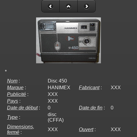
Nom
:
Disc 450
Marque
:
HANIMEX
Fabricant
:
XXX
Publicité
:
XXX
Pays
:
XXX
Date de début
:
0
Date de fin
:
0
disc
Type
:
(CFFA)
Dimensions,
XXX
Ouvert
:
XXX
fermé
: