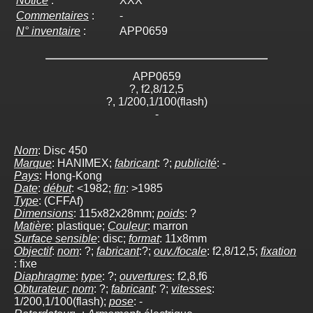
Notice
:
XXX
Commentaires
:
-
N° inventaire
:
APP0659
APP0659
?, f2,8/12,5
?, 1/200,1/100(flash)
-
Nom
: Disc 450
Marque
: HANIMEX;
fabricant
: ?;
publicité
: -
Pays
: Hong-Kong
Date
:
début
: <1982;
fin
: >1985
Type
: (CFFAf)
Dimensions
: 115x82x28mm;
poids
: ?
Matière
: plastique;
Couleur
: marron
Surface sensible
: disc;
format
: 11x8mm
Objectif
:
nom
: ?;
fabricant
:?;
ouv./focale
: f2,8/12,5;
fixation
: fixe
Diaphragme
:
type
: ?;
ouvertures
: f2,8,f6
Obturateur
:
nom
: ?;
fabricant
: ?;
vitesses
:
1/200,1/100(flash);
pose
: -