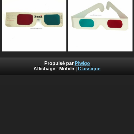
Propulsé par
Piwigo
Affichage :
Mobile
|
Classique
-
Rejoindre le groupe Piwigo sur Facebook
-
Via
l'application Piwigo sur Facebook
Tous droits réservés 2003-2023 - Gérard EVEN. Toute
utilisation totale ou partielle est interdite sans autorisation
écrite.