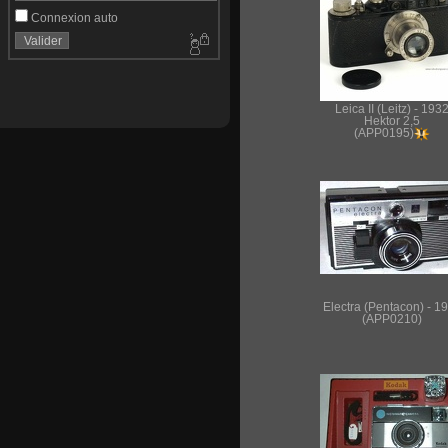
Connexion auto
Leica II (Leitz) - 193
Hektor 2,5
(APP0195)
Electra (Pentacon) - 1
(APP0210)