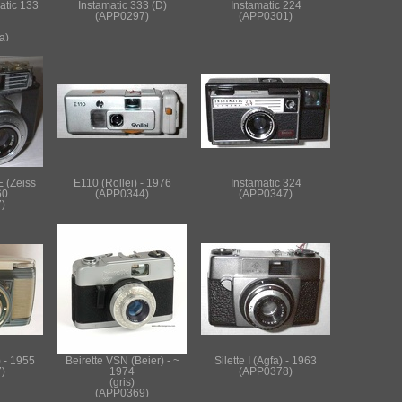
atic 133
Instamatic 333 (D)
Instamatic 224
(APP0297)
(APP0301)
a)
 (Zeiss
E110 (Rollei) - 1976
Instamatic 324
60
(APP0344)
(APP0347)
)
) - 1955
Beirette VSN (Beier) - ~
Silette I (Agfa) - 1963
)
1974
(APP0378)
(gris)
(APP0369)