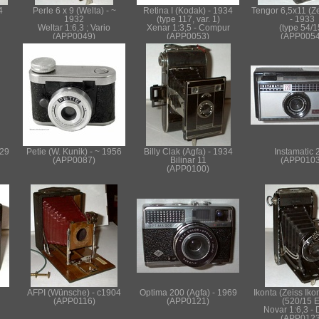
4
Perle 6 x 9 (Welta) - ~
Retina I (Kodak) - 1934
Tengor 6,5x11 (Ze
1932
(type 117, var. 1)
- 1933
Weltar 1:6,3 ; Vario
Xenar 1:3,5 - Compur
(type 54/1
(APP0049)
(APP0053)
(APP0054
929
Petie (W. Kunik) - ~ 1956
Billy Clak (Agfa) - 1934
Instamatic 
(APP0087)
Bilinar 11
(APP0103
(APP0100)
AFPI (Wünsche) - c1904
Optima 200 (Agfa) - 1969
Ikonta (Zeiss Iko
(APP0116)
(APP0121)
(520/15 E
Novar 1:6,3 - 
(APP0123