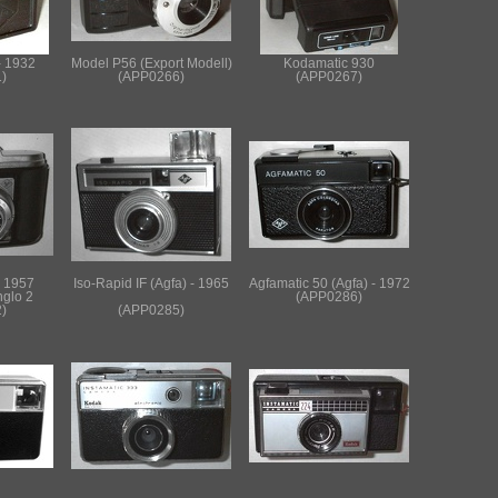
- 1932
Model P56 (Export Modell)
Kodamatic 930
)
(APP0266)
(APP0267)
 - 1957
Iso-Rapid IF (Agfa) - 1965
Agfamatic 50 (Agfa) - 1972
nglo 2
(APP0286)
)
(APP0285)