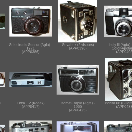
Selectronic Sensor (Agfa) -
Gevabox (2 viseurs)
Isoly III (Agfa)
1971
(APP0396)
Color-Apotar
(APP0386)
(APP0403
0
Ektra 12 (Kodak)
Isomat-Rapid (Agfa) -
Bonita 66 (Biilor
(APP0417)
1965
(APP0433
(APP0425)