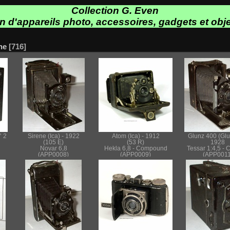
Collection G. Even
on d'appareils photo, accessoires, gadgets et obje
ne
716
° 2
Sirene (Ica) - 1922
Atom (Ica) - 1912
Glunz 400 (Glu
(105 E)
(53 R)
1928
Novar 6,8
Hekla 6,8 - Compound
Tessar 1:4,5 -
(APP0008)
(APP0009)
(APP0011