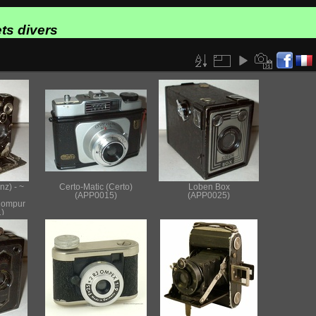
ts divers
nz) - ~
Certo-Matic (Certo)
Loben Box
(APP0015)
(APP0025)
 Compur
)