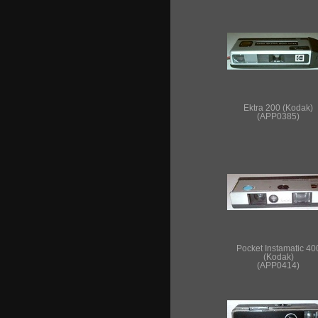
Ektra 200 (Kodak)
(APP0385)
Pocket Instamatic 40
(Kodak)
(APP0414)