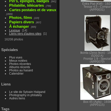
Pin's, épingles, badges
841
Extra Plat (KW) - 192
Philatélie, télécartes
766
Tessar 4,5 - Compur
Cartes postales et de vœux
(APP0031)
2806
Photos, films
220
Papiers divers
807
À échanger
895
Lexique
14
Liens vers d'autres sites
1
16208 photos
Spéciales
Ikonta (Zeiss Ikon) - 1
(520/2 A)
Plus vues
Frontar 1:9 - Spezial
Mieux notées
(APP0070)
Photos récentes
Albums récents
Photos au hasard
Calendrier
Liens
Le site de Sylvain Halgand
Photography in philately
Autres liens
Box 45 (Agfa) - 1938
(APP0115)
Tags