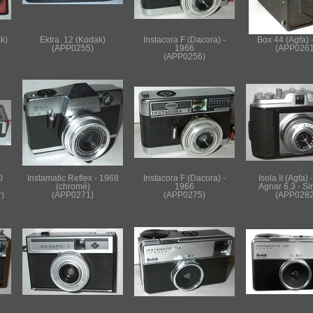
k)
Ektra 12 (Kodak)
Instacora F (Dacora) -
Box 44 (Agfa) 
(APP0255)
1966
(APP0261
(APP0256)
0
Instamatic Reflex - 1968
Instacora F (Dacora) -
Isola II (Agfa)
(chromé)
1966
Agnar 6,3 - Si
r)
(APP0271)
(APP0275)
(APP0282