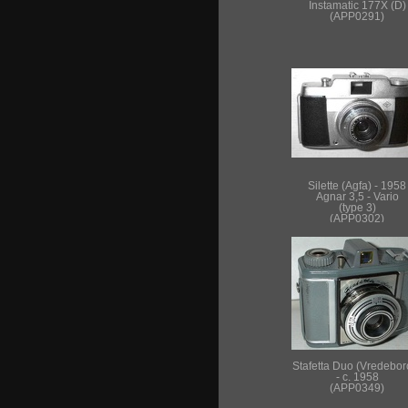
Instamatic 177X (D)
(APP0291)
Silette (Agfa) - 1958
Agnar 3,5 - Vario
(type 3)
(APP0302)
Stafetta Duo (Vredebor
- c. 1958
(APP0349)