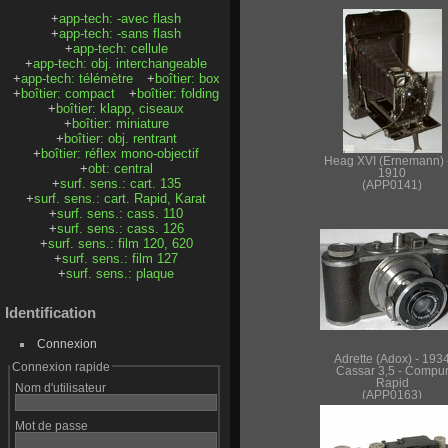
+
app-tech: -avec flash
+
app-tech: -sans flash
+
app-tech: cellule
+
app-tech: obj. interchangeable
+
app-tech: télémètre
+
boîtier: box
+
boîtier: compact
+
boîtier: folding
+
boîtier: klapp, ciseaux
+
boîtier: miniature
+
boîtier: obj. rentrant
+
boîtier: réflex mono-objectif
Heag XVI (Ernemann) 
+
obt: central
1910
+
surf. sens.: cart. 135
(APP0141)
+
surf. sens.: cart. Rapid, Karat
+
surf. sens.: cass. 110
+
surf. sens.: cass. 126
+
surf. sens.: film 120, 620
+
surf. sens.: film 127
+
surf. sens.: plaque
Identification
Connexion
Adrette (Adox) - 193
Connexion rapide
Cassar 3,5 - Compu
Rapid
Nom d'utilisateur
(APP0163)
Mot de passe