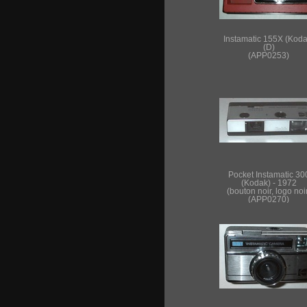
Instamatic 155X (Koda
(D)
(APP0253)
Pocket Instamatic 30
(Kodak) - 1972
(bouton noir, logo noi
(APP0270)