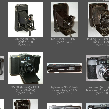
- ~
Billy (Agfa) - 1928
Rio (Orion) - ~ 1920
folding 9x12 (?) 
Igetar 1:8,8
(APP0145)
Flor 4,5 - C
(APP0143)
(APP0146
4
35 GT (Minox) - 1981
Agfamatic 3000 flash
Polomat (Adox)
r
(25 - 800 ASA)
pocket (Agfa) - 1979
Radionar 2,8 - P
(APP0174)
(APP0179)
(APP0185