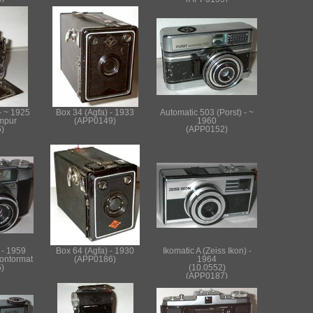
- ~ 1925
Box 34 (Agfa) - 1933
Automatic 503 (Porst) - ~
ompur
(APP0149)
1960
)
(APP0152)
 - 1959
Box 64 (Agfa) - 1930
Ikomatic A (Zeiss Ikon) -
rontormat
(APP0186)
1964
)
(10.0552)
(APP0187)