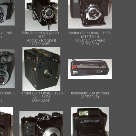
) - 1960
Billy Record 4,5 (Agfa) -
Nettar (Zeiss Ikon) - 1952
)
1940
(518/16 Ih)
Apotar - Prontor II
Novar 1:4,5 - Vario
(APP0205)
(APP0206)
s Ikon) -
Tengor (Zeiss Ikon) - 1928
Instamatic 230 (Kodak)
(type 54/2)
(APP0246)
)
(APP0244)