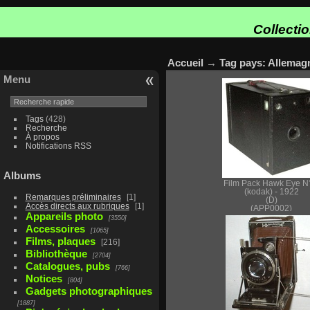
Collecti
Accueil
→
Tag
pays: Allemag
Menu
Tags
(428)
Recherche
À propos
Notifications RSS
Albums
Film Pack Hawk Eye N
(kodak) - 1922
Remarques préliminaires
1
(D)
Accès directs aux rubriques
1
(APP0002)
Appareils photo
3550
Accessoires
1065
Films, plaques
216
Bibliothèque
2704
Catalogues, pubs
766
Notices
804
Gadgets photographiques
1887