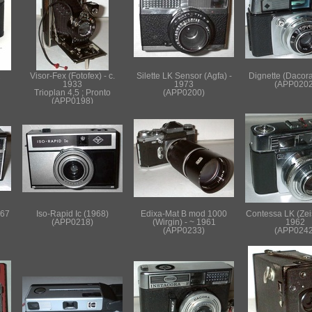
2
Visor-Fex (Fotofex) - c.
Silette LK Sensor (Agfa) -
Dignette (Dacora
1933
1973
(APP0202
Trioplan 4,5 ; Pronto
(APP0200)
(APP0198)
967
Iso-Rapid Ic (1968)
Edixa-Mat B mod 1000
Contessa LK (Zeis
(APP0218)
(Wirgin) - ~ 1961
1962
(APP0233)
(APP0242