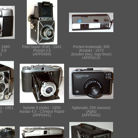
 - 1960
Pilot Super (KW) - 1941
Pocket Instamatic 300
 3,9
Pololyt 3,5
(Kodak) - 1972
)
(APP0404)
(bouton bleu, logo brun)
(APP0413)
a) - 1951
Isolette II (Agfa) - 1950
Agfamatic 208 (sensor)
)
Apotar 4,5 - Compur Rapid
(Agfa)
(APP0441)
(APP0442)