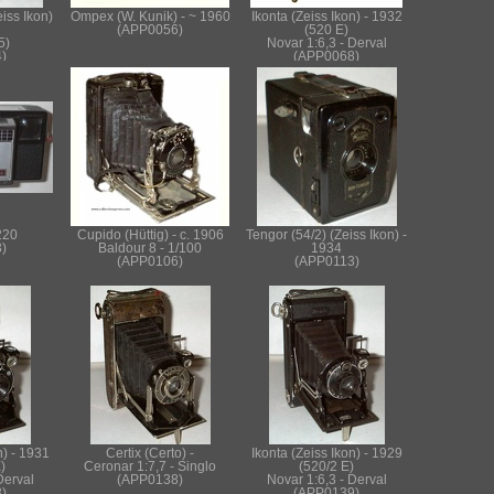
iss Ikon)
Ompex (W. Kunik) - ~ 1960
Ikonta (Zeiss Ikon) - 1932
(APP0056)
(520 E)
5)
Novar 1:6,3 - Derval
)
(APP0068)
220
Cupido (Hüttig) - c. 1906
Tengor (54/2) (Zeiss Ikon) -
)
Baldour 8 - 1/100
1934
(APP0106)
(APP0113)
n) - 1931
Certix (Certo) -
Ikonta (Zeiss Ikon) - 1929
)
Ceronar 1:7,7 - Singlo
(520/2 E)
Derval
(APP0138)
Novar 1:6,3 - Derval
)
(APP0139)