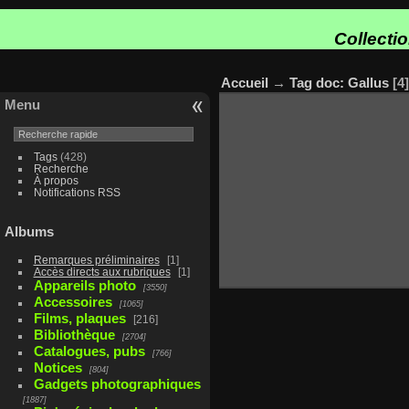
Collecti
Accueil
→
Tag
doc: Gallus
4
Menu
Tags
(428)
Recherche
À propos
Notifications RSS
Albums
Remarques préliminaires
1
Accès directs aux rubriques
1
Appareils photo
3550
Accessoires
1065
Films, plaques
216
Bibliothèque
2704
Catalogues, pubs
766
Notices
804
Gadgets photographiques
1887