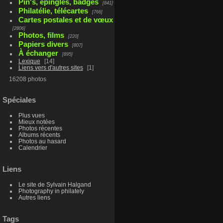
Pin's, épingles, badges
841
Philatélie, télécartes
766
Cartes postales et de vœux
2806
Photos, films
220
Papiers divers
807
À échanger
895
Lexique
14
Liens vers d'autres sites
1
16208 photos
Spéciales
Plus vues
Mieux notées
Photos récentes
Albums récents
Photos au hasard
Calendrier
Liens
Le site de Sylvain Halgand
Photography in philately
Autres liens
Tags