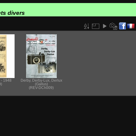
ts divers
 - 1948
Derby, Derby-Lux, Derlux
)
(Gallus)
(REV-DCh009)