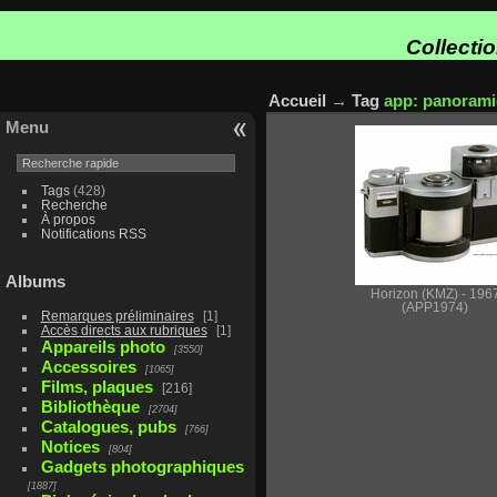
Collecti
Accueil
→
Tag
app: panoram
Menu
Tags
(428)
Recherche
À propos
Notifications RSS
Albums
Horizon (KMZ) - 196
(APP1974)
Remarques préliminaires
1
Accès directs aux rubriques
1
Appareils photo
3550
Accessoires
1065
Films, plaques
216
Bibliothèque
2704
Catalogues, pubs
766
Notices
804
Gadgets photographiques
1887