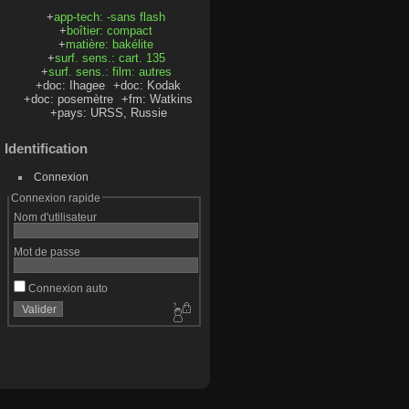
+
app-tech: -sans flash
+
boîtier: compact
+
matière: bakélite
+
surf. sens.: cart. 135
+
surf. sens.: film: autres
+doc: Ihagee
+doc: Kodak
+doc: posemètre
+fm: Watkins
+pays: URSS, Russie
Identification
Connexion
Connexion rapide
Nom d'utilisateur
Mot de passe
Connexion auto