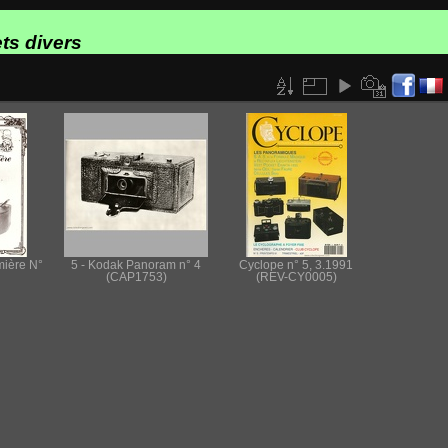
ts divers
mière N°
5 - Kodak Panoram n° 4
Cyclope n° 5, 3.1991
(CAP1753)
(REV-CY0005)