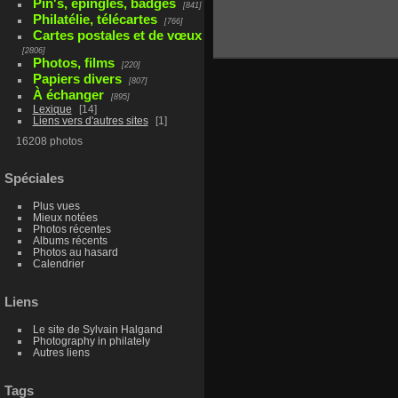
Pin's, épingles, badges
841
Philatélie, télécartes
766
Cartes postales et de vœux
2806
Photos, films
220
Papiers divers
807
À échanger
895
Lexique
14
Liens vers d'autres sites
1
16208 photos
Spéciales
Plus vues
Mieux notées
Photos récentes
Albums récents
Photos au hasard
Calendrier
Liens
Le site de Sylvain Halgand
Photography in philately
Autres liens
Tags