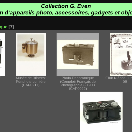
Collection G. Even
on d'appareils photo, accessoires, gadgets et obje
ique
7
7
Musée de Bièvres:
Photo-Panoramique
Club Niépce Lu
Périphote Lumière
(Comptoir Français de
56
(CAP0211)
Photographie) - 1903
(CAP0022)