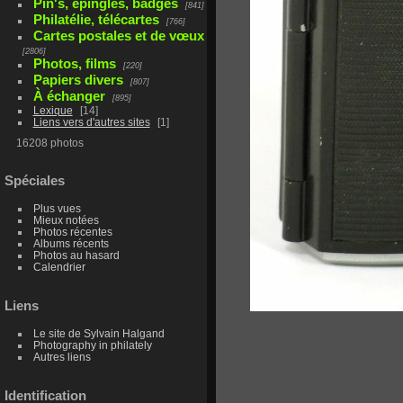
Pin's, épingles, badges
841
Philatélie, télécartes
766
Cartes postales et de vœux
2806
Photos, films
220
Papiers divers
807
À échanger
895
Lexique
14
Liens vers d'autres sites
1
16208 photos
Spéciales
Plus vues
Mieux notées
Photos récentes
Albums récents
Photos au hasard
Calendrier
Liens
Le site de Sylvain Halgand
Photography in philately
Autres liens
Identification