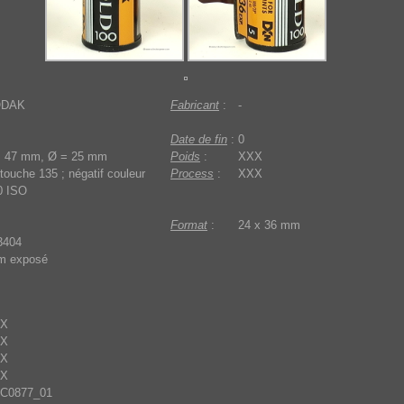
ODAK
Fabricant
:
-
Date de fin
:
0
= 47 mm, Ø = 25 mm
Poids
:
XXX
touche 135 ; négatif couleur
Process
:
XXX
0 ISO
Format
:
24 x 36 mm
3404
lm exposé
X
X
X
X
C0877_01