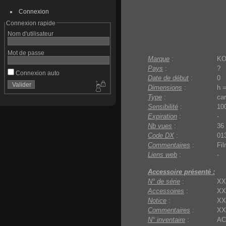
Connexion
Connexion rapide
Nom d'utilisateur
Mot de passe
Marque
:
K
Pays
:
?
Connexion auto
Date de début
:
0
Dimensions
:
h 
Type
:
car
Sensibilité
:
10
Expiration
:
-
Nb vues
:
36
Code DX
:
01
Commentaires
:
Fi
Liens web
:
-
Accessoire présenté :
N° de série
:
XX
Accessoires
:
XX
Notice
:
XX
Commentaires
:
XX
N° inventaire
:
AC