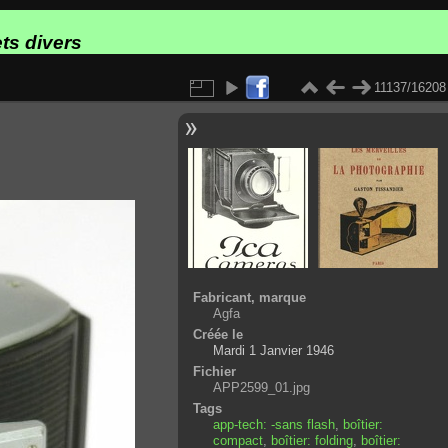
ts divers
11137/16208
Fabricant, marque
Agfa
Créée le
Mardi 1 Janvier 1946
Fichier
APP2599_01.jpg
Tags
app-tech: -sans flash
,
boîtier:
compact
,
boîtier: folding
,
boîtier: