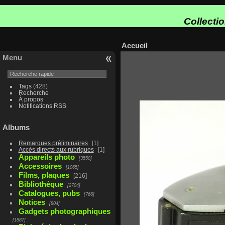
Collecti
Accueil
Menu
Tags
(428)
Recherche
À propos
Notifications RSS
Albums
Remarques préliminaires
1
Accès directs aux rubriques
1
Appareils photo
3550
Accessoires
1065
Films, plaques
216
Bibliothèque
2704
Catalogues, pubs
766
Notices
804
Gadgets photographiques
1887