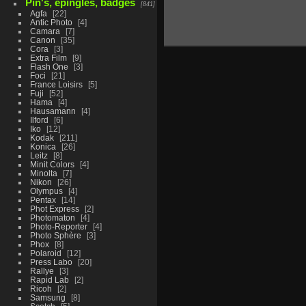
Pin's, épingles, badges
841
Agfa
22
Antic Photo
4
Camara
7
Canon
35
Cora
3
Extra Film
9
Flash One
3
Foci
21
France Loisirs
5
Fuji
52
Hama
4
Hausamann
4
Ilford
6
Iko
12
Kodak
211
Konica
26
Leitz
8
Minit Colors
4
Minolta
7
Nikon
26
Olympus
4
Pentax
14
Phot Express
2
Photomaton
4
Photo-Reporter
4
Photo Sphère
3
Phox
8
Polaroid
12
Press Labo
20
Rallye
3
Rapid Lab
2
Ricoh
2
Samsung
8