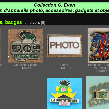
Collection G. Even
on d'appareils photo, accessoires, gadgets et obje
es, badges
→
_divers
8
mer
Chausson Secan
Photo
Photo 89 / 1838
(PIN0263)
(PIN0131)
150 ans plus
(PIN0577