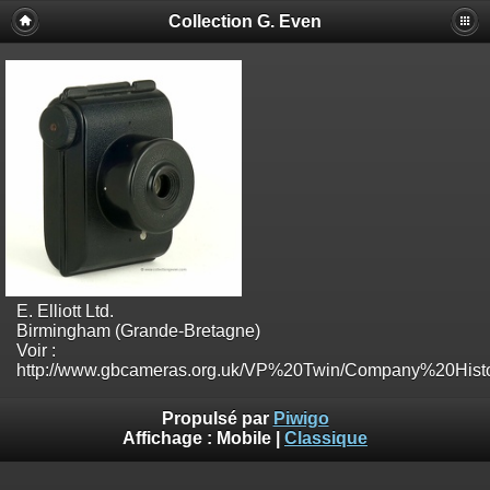
Collection G. Even
E. Elliott Ltd.
Birmingham (Grande-Bretagne)
Voir :
http://www.gbcameras.org.uk/VP%20Twin/Company%20Histo
Propulsé par
Piwigo
Affichage :
Mobile
|
Classique