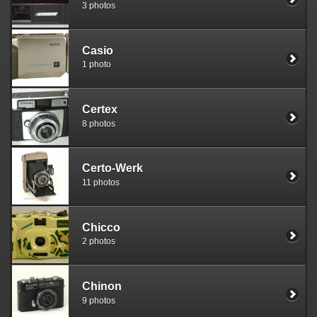
3 photos
Casio
1 photo
Certex
8 photos
Certo-Werk
11 photos
Chicco
2 photos
Chinon
9 photos