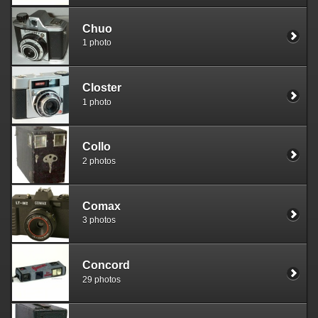
Chuo
1 photo
Closter
1 photo
Collo
2 photos
Comax
3 photos
Concord
29 photos