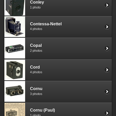
Conley
1 photo
Contessa-Nettel
4 photos
Copal
2 photos
Cord
4 photos
Cornu
3 photos
Cornu (Paul)
1 photo