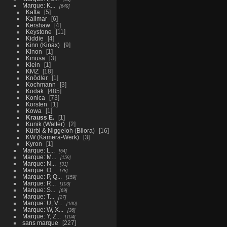
Marque: K...
649
Kafta
5
Kalimar
6
Kershaw
4
Keystone
11
Kiddie
4
Kinn (Kinax)
9
Kinon
1
Kinusa
3
Klein
1
KMZ
18
Knödler
1
Kochmann
3
Kodak
485
Konica
73
Korsten
1
Kowa
1
Krauss E.
1
Kunik (Walter)
2
Kürbi & Niggeloh (Bilora)
16
KW (Kamera-Werk)
3
Kyron
1
Marque: L...
64
Marque: M...
159
Marque: N...
31
Marque: O...
78
Marque: P, Q...
159
Marque: R...
103
Marque: S...
69
Marque: T...
27
Marque: U, V...
100
Marque: W, X...
36
Marque: Y, Z...
104
sans marque
227