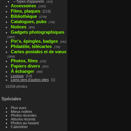
---Types d'appareils
414
Accessoires
1065
Films, plaques
216
Bibliothèque
2704
Catalogues, pubs
766
Notices
804
Gadgets photographiques
1887
Pin's, épingles, badges
841
Philatélie, télécartes
766
Cartes postales et de vœux
2806
Photos, films
220
Papiers divers
807
À échanger
895
Lexique
14
Liens vers d'autres sites
1
16208 photos
Spéciales
Plus vues
Mieux notées
Photos récentes
Albums récents
Photos au hasard
Calendrier