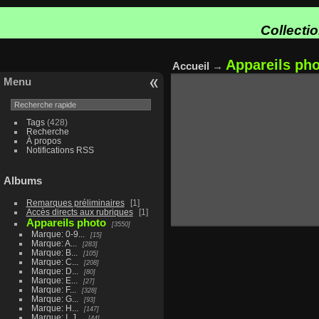
Collecti
Appareils ph
Accueil
→
Menu
Tags
(428)
Recherche
À propos
Notifications RSS
Albums
Remarques préliminaires
1
Accès directs aux rubriques
1
Appareils photo
3550
Marque: 0-9...
15
Marque: A...
283
Marque: B...
105
Marque: C...
208
Marque: D...
80
Marque: E...
27
Marque: F...
328
Marque: G...
93
Marque: H...
147
Marque: I, J...
44