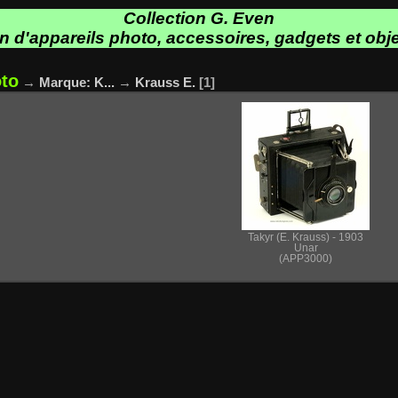
Collection G. Even
on d'appareils photo, accessoires, gadgets et obje
oto
→
Marque: K...
→
Krauss E.
1
Takyr (E. Krauss) - 1903
Unar
(APP3000)