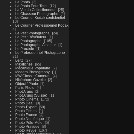
La Photo
2
La Photo Pour Tous
12
La Vie du Collectionneur
25
Le Chasseur Photographe
2
Le Courrier Kodak confidentiel
10
Le Courrier Professionnel Kodak
4
Le Petit Photographe
24
Le Petit Révélateur
1
Le Photographe
105
Le Photographe Amateur
1
Le Procédé
1
Le Professionnel Photographe
21
Leitz
27
Maxifiches
65
Mécanique Populaire
2
Modern Photography
1
MW Classic Cameras
4
Nicéphore Gazette
2
Objectif Photo
1
Paris-Photo
4
Phot Argus
2
Phot Argus (Suisse)
11
Photo Cinéma
172
Photo Deal
8
Photo-Expert
50
Photo Fiches
1
Photo France
4
Photo Numérique
1
Photo Pêle-Mêle
5
Photo Pratique
8
Photo Revue
167