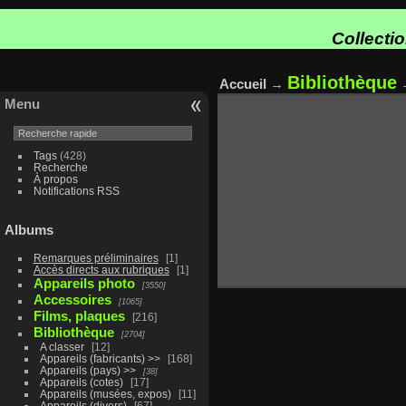
Collecti
Bibliothèque
Accueil
→
Menu
Tags
(428)
Recherche
À propos
Notifications RSS
Albums
Remarques préliminaires
1
Accès directs aux rubriques
1
Appareils photo
3550
Accessoires
1065
Films, plaques
216
Bibliothèque
2704
A classer
12
Appareils (fabricants) >>
168
Appareils (pays) >>
38
Appareils (cotes)
17
Appareils (musées, expos)
11
Appareils (divers)
67