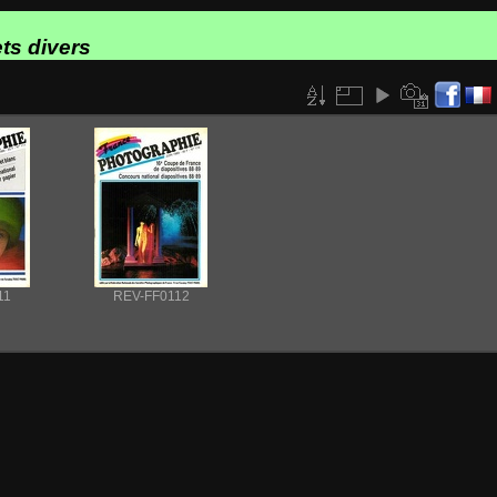
ts divers
11
REV-FF0112