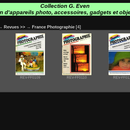
Collection G. Even
on d'appareils photo, accessoires, gadgets et obje
→
Revues >>
→
France Photographie
4
REV-FF0109
REV-FF0110
REV-FF01