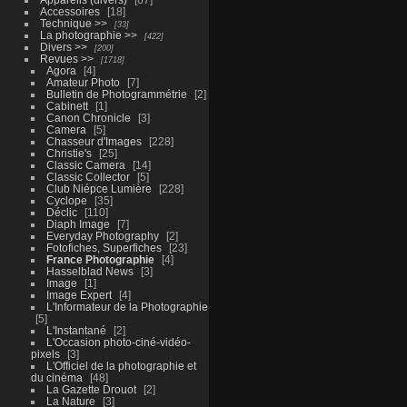
Accessoires
18
Technique >>
33
La photographie >>
422
Divers >>
200
Revues >>
1718
Agora
4
Amateur Photo
7
Bulletin de Photogrammétrie
2
Cabinett
1
Canon Chronicle
3
Camera
5
Chasseur d'Images
228
Christie's
25
Classic Camera
14
Classic Collector
5
Club Niépce Lumière
228
Cyclope
35
Déclic
110
Diaph Image
7
Everyday Photography
2
Fotofiches, Superfiches
23
France Photographie
4
Hasselblad News
3
Image
1
Image Expert
4
L'Informateur de la Photographie
5
L'Instantané
2
L'Occasion photo-ciné-vidéo-
pixels
3
L'Officiel de la photographie et
du cinéma
48
La Gazette Drouot
2
La Nature
3