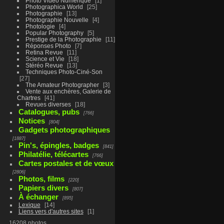
Photo Vidéo Numérique
1
Photographica World
25
Photographie
13
Photographie Nouvelle
4
Photologie
4
Popular Photography
5
Prestige de la Photographie
11
Réponses Photo
7
Retina Revue
11
Science et Vie
18
Stéréo Revue
13
Techniques Photo-Ciné-Son
27
The Amateur Photographer
3
Vente aux enchères, Galerie de
Chartres
41
Revues diverses
18
Catalogues, pubs
766
Notices
804
Gadgets photographiques
1887
Pin's, épingles, badges
841
Philatélie, télécartes
766
Cartes postales et de vœux
2806
Photos, films
220
Papiers divers
807
À échanger
895
Lexique
14
Liens vers d'autres sites
1
16208 photos