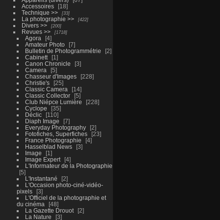
Accessoires
18
Technique >>
33
La photographie >>
422
Divers >>
200
Revues >>
1718
Agora
4
Amateur Photo
7
Bulletin de Photogrammétrie
2
Cabinett
1
Canon Chronicle
3
Camera
5
Chasseur d'Images
228
Christie's
25
Classic Camera
14
Classic Collector
5
Club Niépce Lumière
228
Cyclope
35
Déclic
110
Diaph Image
7
Everyday Photography
2
Fotofiches, Superfiches
23
France Photographie
4
Hasselblad News
3
Image
1
Image Expert
4
L'Informateur de la Photographie
5
L'Instantané
2
L'Occasion photo-ciné-vidéo-
pixels
3
L'Officiel de la photographie et
du cinéma
48
La Gazette Drouot
2
La Nature
3