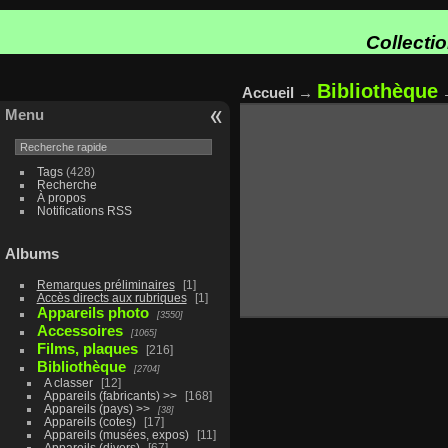
Collecti
Bibliothèque
Accueil
→
Menu
Tags
(428)
Recherche
À propos
Notifications RSS
Albums
Remarques préliminaires
1
Accès directs aux rubriques
1
Appareils photo
3550
Accessoires
1065
Films, plaques
216
Bibliothèque
2704
A classer
12
Appareils (fabricants) >>
168
Appareils (pays) >>
38
Appareils (cotes)
17
Appareils (musées, expos)
11
Appareils (divers)
67