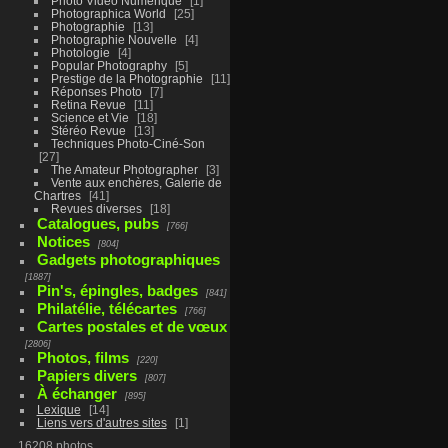
Photo Vidéo Numérique
1
Photographica World
25
Photographie
13
Photographie Nouvelle
4
Photologie
4
Popular Photography
5
Prestige de la Photographie
11
Réponses Photo
7
Retina Revue
11
Science et Vie
18
Stéréo Revue
13
Techniques Photo-Ciné-Son
27
The Amateur Photographer
3
Vente aux enchères, Galerie de
Chartres
41
Revues diverses
18
Catalogues, pubs
766
Notices
804
Gadgets photographiques
1887
Pin's, épingles, badges
841
Philatélie, télécartes
766
Cartes postales et de vœux
2806
Photos, films
220
Papiers divers
807
À échanger
895
Lexique
14
Liens vers d'autres sites
1
16208 photos