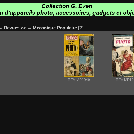
Collection G. Even
on d'appareils photo, accessoires, gadgets et obje
→
Revues >>
→
Mécanique Populaire
2
REV-MP1949
REV-MP19