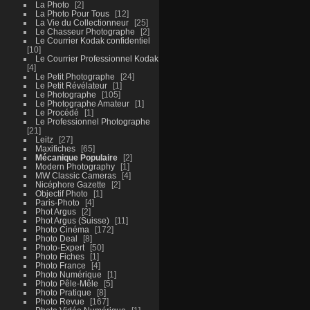
La Photo
2
La Photo Pour Tous
12
La Vie du Collectionneur
25
Le Chasseur Photographe
2
Le Courrier Kodak confidentiel
10
Le Courrier Professionnel Kodak
4
Le Petit Photographe
24
Le Petit Révélateur
1
Le Photographe
105
Le Photographe Amateur
1
Le Procédé
1
Le Professionnel Photographe
21
Leitz
27
Maxifiches
65
Mécanique Populaire
2
Modern Photography
1
MW Classic Cameras
4
Nicéphore Gazette
2
Objectif Photo
1
Paris-Photo
4
Phot Argus
2
Phot Argus (Suisse)
11
Photo Cinéma
172
Photo Deal
8
Photo-Expert
50
Photo Fiches
1
Photo France
4
Photo Numérique
1
Photo Pêle-Mêle
5
Photo Pratique
8
Photo Revue
167