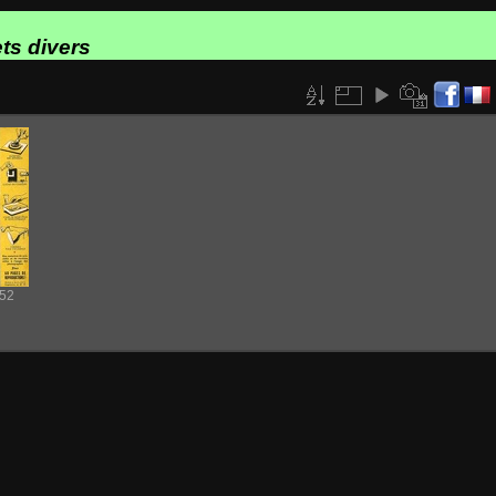
ts divers
52