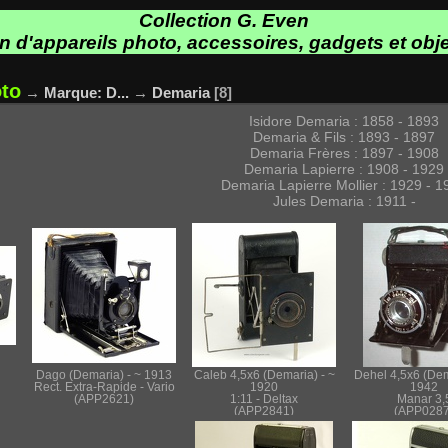
Collection G. Even
on d'appareils photo, accessoires, gadgets et obje
oto
→
Marque: D...
→
Demaria
8
Isidore Demaria : 1858 - 1893
Demaria & Fils : 1893 - 1897
Demaria Frères : 1897 - 1908
Demaria Lapierre : 1908 - 1929
Demaria Lapierre Mollier : 1929 - 1
Jules Demaria : 1911 -
Dago (Demaria) - ~ 1913
Caleb 4,5x6 (Demaria) - ~
Dehel 4,5x6 (Dem
Rect. Extra-Rapide - Vario
1920
1942
(APP2621)
1:11 - Deltax
Manar 3,
(APP2841)
(APP0287