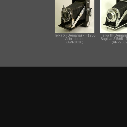
Telka X (Demaria) - ~ 1950
Telka III (Demari
Achr. double
Sagittar 3,5/95 - 
(APP2036)
(APP2589