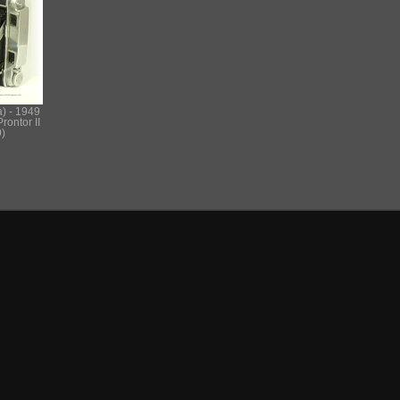
a) - 1949
Prontor II
)