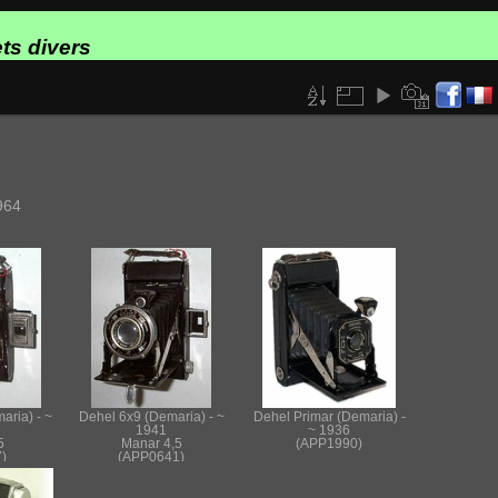
ts divers
964
aria) - ~
Dehel 6x9 (Demaria) - ~
Dehel Primar (Demaria) -
1941
~ 1936
5
Manar 4,5
(APP1990)
)
(APP0641)