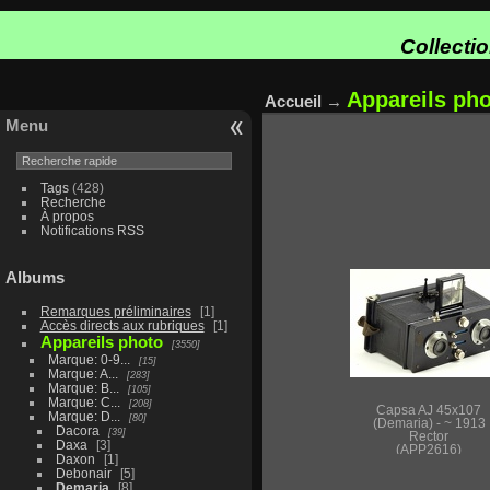
Collecti
Appareils ph
Accueil
→
Menu
Tags
(428)
Recherche
À propos
Notifications RSS
Albums
Remarques préliminaires
1
Accès directs aux rubriques
1
Appareils photo
3550
Marque: 0-9...
15
Marque: A...
283
Marque: B...
105
Marque: C...
208
Capsa AJ 45x107
Marque: D...
80
(Demaria) - ~ 1913
Dacora
39
Rector
Daxa
3
(APP2616)
Daxon
1
Debonair
5
Demaria
8