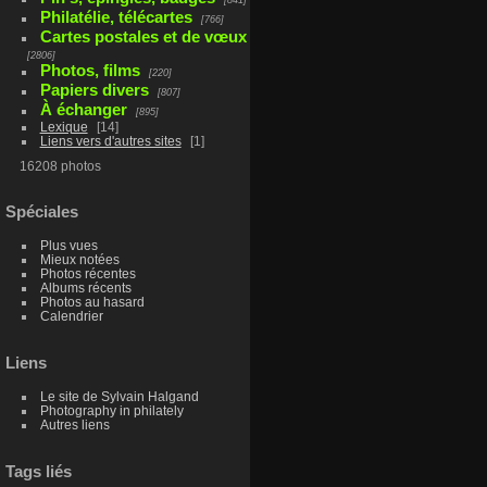
Philatélie, télécartes
766
Cartes postales et de vœux
2806
Photos, films
220
Papiers divers
807
À échanger
895
Lexique
14
Liens vers d'autres sites
1
16208 photos
Spéciales
Plus vues
Mieux notées
Photos récentes
Albums récents
Photos au hasard
Calendrier
Liens
Le site de Sylvain Halgand
Photography in philately
Autres liens
Tags liés