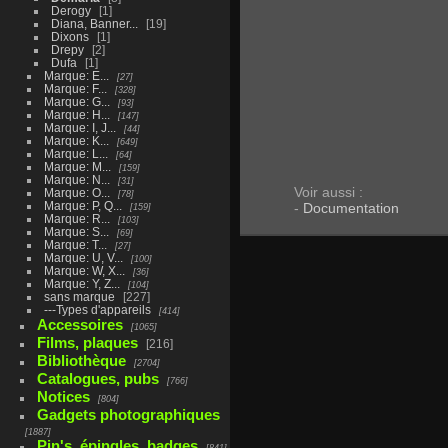
Derogy
1
Diana, Banner...
19
Dixons
1
Drepy
2
Dufa
1
Marque: E...
27
Marque: F...
328
Marque: G...
93
Marque: H...
147
Marque: I, J...
44
Marque: K...
649
Marque: L...
64
Marque: M...
159
Marque: N...
31
Voir aussi :
Marque: O...
78
Marque: P, Q...
-
Documentation
159
Marque: R...
103
Marque: S...
69
Marque: T...
27
Marque: U, V...
100
Marque: W, X...
36
Marque: Y, Z...
104
sans marque
227
---Types d'appareils
414
Accessoires
1065
Films, plaques
216
Bibliothèque
2704
Catalogues, pubs
766
Notices
804
Gadgets photographiques
1887
Pin's, épingles, badges
841